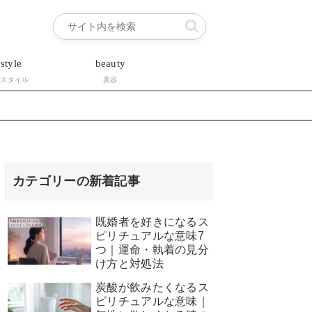
estyle
beauty
フスタイル
美容
カテゴリーの新着記事
既婚者を好きになるス
ピリチュアルな意味7
つ｜運命・執着の見分
け方と対処法
炭酸が飲みたくなるス
ピリチュアルな意味｜