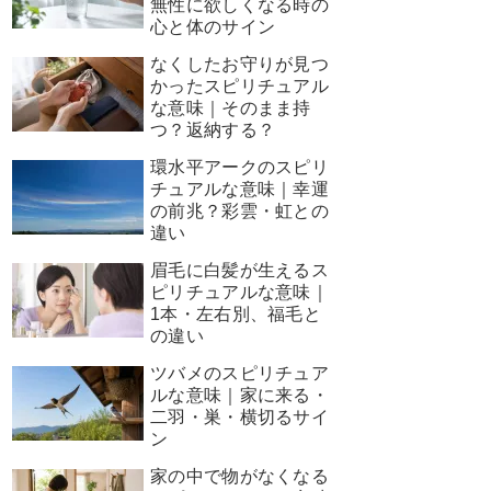
無性に欲しくなる時の
心と体のサイン
なくしたお守りが見つ
かったスピリチュアル
な意味｜そのまま持
つ？返納する？
環水平アークのスピリ
チュアルな意味｜幸運
の前兆？彩雲・虹との
違い
眉毛に白髪が生えるス
ピリチュアルな意味｜
1本・左右別、福毛と
の違い
ツバメのスピリチュア
ルな意味｜家に来る・
二羽・巣・横切るサイ
ン
家の中で物がなくなる