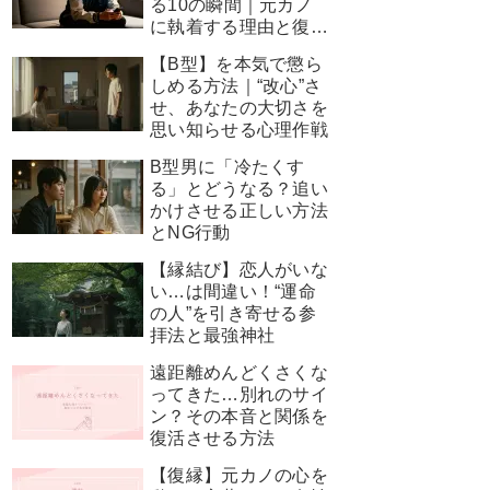
る10の瞬間｜元カノ
に執着する理由と復縁
を叶える神対応
【B型】を本気で懲ら
しめる方法｜“改心”さ
せ、あなたの大切さを
思い知らせる心理作戦
B型男に「冷たくす
る」とどうなる？追い
かけさせる正しい方法
とNG行動
【縁結び】恋人がいな
い…は間違い！“運命
の人”を引き寄せる参
拝法と最強神社
遠距離めんどくさくな
ってきた…別れのサイ
ン？その本音と関係を
復活させる方法
【復縁】元カノの心を