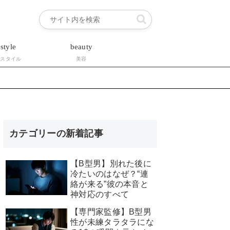
estyle
beauty
フスタイル
美容
カテゴリーの新着記事
【B型男】別れた後に
冷たいのはなぜ？“連
絡が来る”彼の本音と
神対応のすべて
【専門家監修】B型男
性が未練タラタラにな