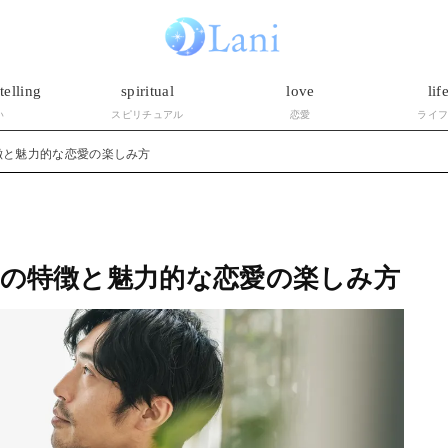
telling
spiritual
love
lif
い
スピリチュアル
恋愛
ライ
徴と魅力的な恋愛の楽しみ方
性の特徴と魅力的な恋愛の楽しみ方