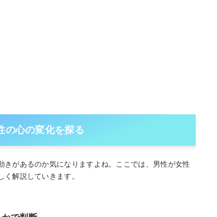
男性の心の変化を探る
動きがあるのか気になりますよね。ここでは、男性が女性
しく解説していきます。