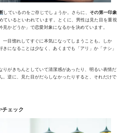
断
しているのをご存じでしょうか。さらに、
その第一印象
めているといわれています。とくに、男性は見た目を重視
外見かどうか」で恋愛対象になるかを決めています。
、一目惚れしてすぐに本気になってしまうことも。しか
好きになることは少なく、あくまでも「アリ」か「ナシ」
なりがきちんとしていて清潔感があったり、明るい表情だ
ん。逆に、見た目がだらしなかったりすると、それだけで
かチェック