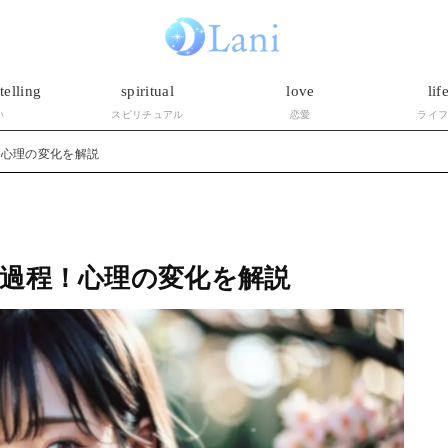
telling
spiritual
love
lif
い
スピリチュアル
恋愛
ライ
！心理の変化を解説
過程！心理の変化を解説