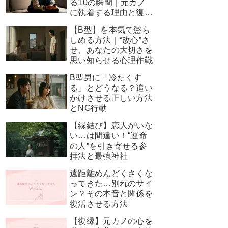
る10の瞬間｜元カノ
に執着する理由と復縁
を叶える神対応
【B型】を本気で懲ら
しめる方法｜“改心”さ
せ、あなたの大切さを
思い知らせる心理作戦
B型男に「冷たくす
る」とどうなる？追い
かけさせる正しい方法
とNG行動
【縁結び】恋人がいな
い…は間違い！“運命
の人”を引き寄せる参
拝法と最強神社
遠距離めんどくさくな
ってきた…別れのサイ
ン？その本音と関係を
復活させる方法
【復縁】元カノの心を