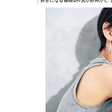
好きになる過程➀外見が好みかど