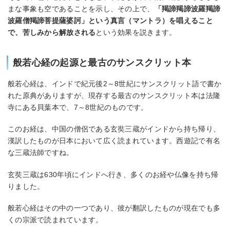
まな事象も空であることを示し、その上で、
「羯諦羯諦波羅羯諦
波羅僧羯諦菩提薩婆訶」という真言（マントラ）を唱えること
で、苦しみから解放される
という効果を説きます。
般若心経の起源と最古のサンスクリット本
般若心経は、インドで紀元後2～8世紀にサンスクリット語で書か
れた原典がありますが、現存する最古のサンスクリット本は法隆
寺にある貝葉本で、7～8世紀のものです。
このお経は、中国の僧侶である玄奘三蔵がインドから持ち帰り、
漢訳したものが日本において広く読まれています。西遊記で有名
な三蔵法師ですね。
玄奘三蔵は630年頃にインドへ行き、多くのお経や仏像を持ち帰
りました。
般若心経はその中の一つであり、彼が翻訳したものが現在でも多
くの宗派で読まれています。