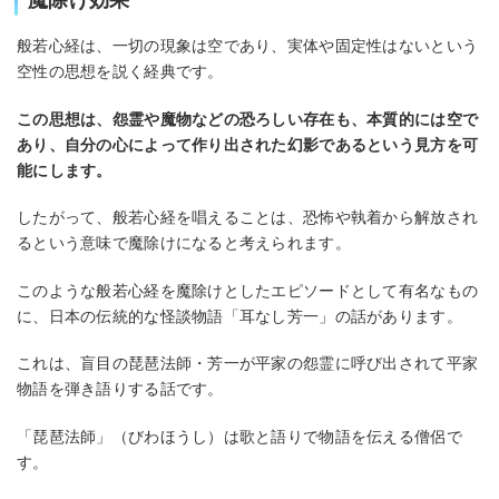
般若心経は、一切の現象は空であり、実体や固定性はないという
空性の思想を説く経典です。
この思想は、怨霊や魔物などの恐ろしい存在も、本質的には空で
あり、自分の心によって作り出された幻影であるという見方を可
能にします。
したがって、般若心経を唱えることは、恐怖や執着から解放され
るという意味で魔除けになると考えられます。
このような般若心経を魔除けとしたエピソードとして有名なもの
に、日本の伝統的な怪談物語「耳なし芳一」の話があります。
これは、盲目の琵琶法師・芳一が平家の怨霊に呼び出されて平家
物語を弾き語りする話です。
「琵琶法師」（びわほうし）は歌と語りで物語を伝える僧侶で
す。