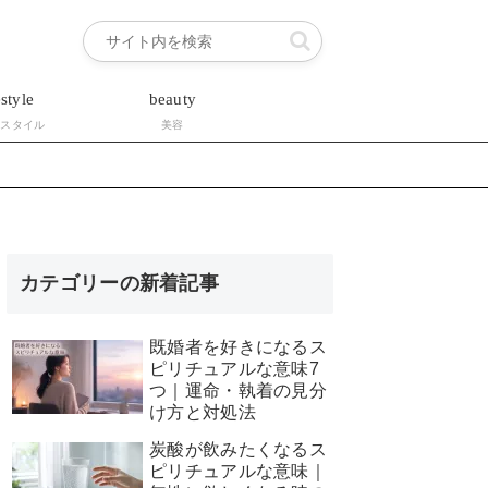
estyle
beauty
フスタイル
美容
カテゴリーの新着記事
既婚者を好きになるス
ピリチュアルな意味7
つ｜運命・執着の見分
け方と対処法
炭酸が飲みたくなるス
ピリチュアルな意味｜