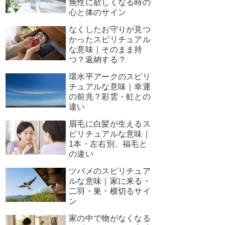
無性に欲しくなる時の
心と体のサイン
なくしたお守りが見つ
かったスピリチュアル
な意味｜そのまま持
つ？返納する？
環水平アークのスピリ
チュアルな意味｜幸運
の前兆？彩雲・虹との
違い
眉毛に白髪が生えるス
ピリチュアルな意味｜
1本・左右別、福毛と
の違い
ツバメのスピリチュア
ルな意味｜家に来る・
二羽・巣・横切るサイ
ン
家の中で物がなくなる