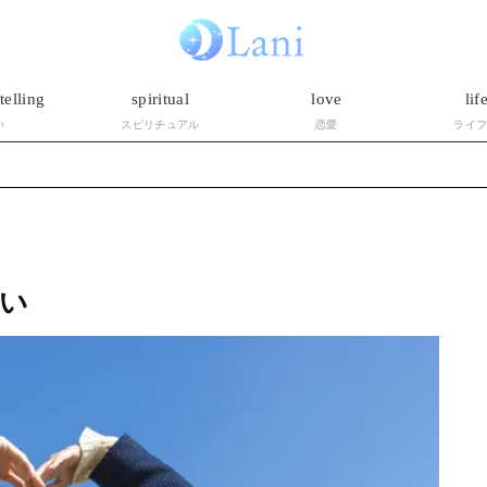
telling
spiritual
love
lif
い
スピリチュアル
恋愛
ライ
い