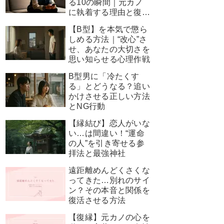
る10の瞬間｜元カノ
に執着する理由と復縁
を叶える神対応
【B型】を本気で懲ら
しめる方法｜“改心”さ
せ、あなたの大切さを
思い知らせる心理作戦
B型男に「冷たくす
る」とどうなる？追い
かけさせる正しい方法
とNG行動
【縁結び】恋人がいな
い…は間違い！“運命
の人”を引き寄せる参
拝法と最強神社
遠距離めんどくさくな
ってきた…別れのサイ
ン？その本音と関係を
復活させる方法
【復縁】元カノの心を