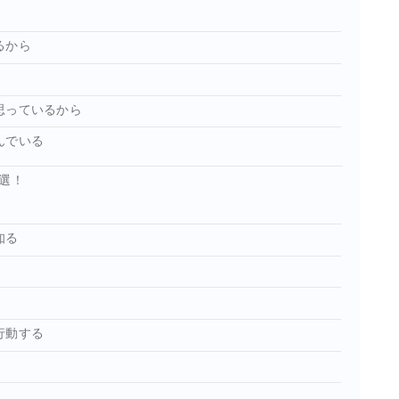
るから
思っているから
んでいる
選！
知る
行動する