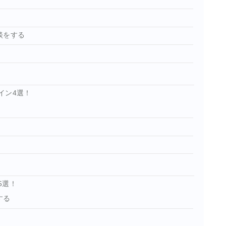
談をする
イン4選！
5選！
する