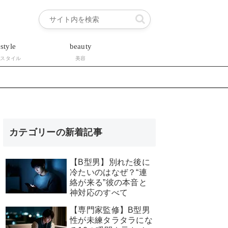
estyle
beauty
フスタイル
美容
カテゴリーの新着記事
【B型男】別れた後に
冷たいのはなぜ？“連
絡が来る”彼の本音と
神対応のすべて
【専門家監修】B型男
性が未練タラタラにな