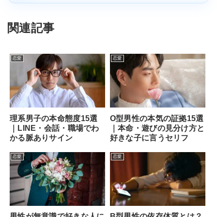
関連記事
恋愛
恋愛
理系男子の本命態度15選
O型男性の本気の証拠15選
｜LINE・会話・職場でわ
｜本命・遊びの見分け方と
かる脈ありサイン
好きな子に言うセリフ
恋愛
恋愛
男性が無意識で好きな人に
B型男性の依存体質とは？