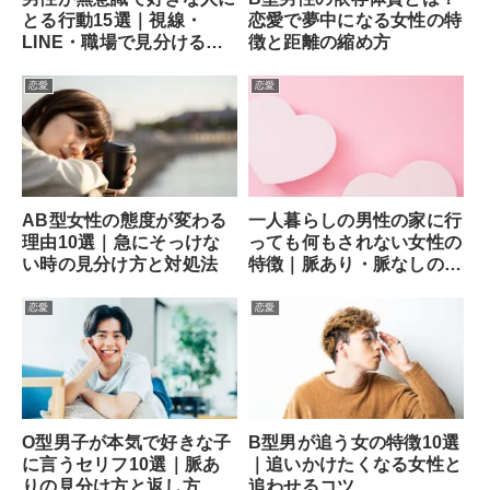
とる行動15選｜視線・
恋愛で夢中になる女性の特
LINE・職場で見分ける方
徴と距離の縮め方
法
恋愛
恋愛
AB型女性の態度が変わる
一人暮らしの男性の家に行
理由10選｜急にそっけな
っても何もされない女性の
い時の見分け方と対処法
特徴｜脈あり・脈なしの見
分け方と次の一手
恋愛
恋愛
O型男子が本気で好きな子
B型男が追う女の特徴10選
に言うセリフ10選｜脈あ
｜追いかけたくなる女性と
りの見分け方と返し方
追わせるコツ