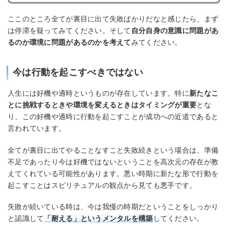
ここのところ全てが裏目に出て失敗ばかりだなと感じたら、まず
は停滞を疑ってみてください。そして
自分自身の意識に問題があ
るのか環境に問題があるのかを考えて
みてください。
今は行動を起こすべきではない
人生には好機や適時というものが存在しています。特に
新たなこ
とに挑戦するときや環境を変えるときはタイミングが重要
とな
り、この好機や適時に行動を起こすことが成功への近道であると
言われています。
全てが裏目に出てやることなすこと失敗続きという場合は、準備
不足であったり今は好機ではないということを高次元の存在が教
えてくれている可能性があります。悪い時期に新たな形で行動を
起こすことはスピリチュアルの観点から見ても悪手です。
失敗が続いている時は、今は我慢の時期だということをしっかり
と認識して
「耐える」というメンタルを構築
してください。