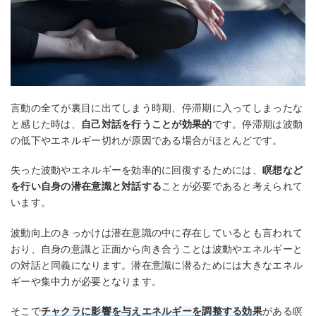
言動の全てが裏目に出てしまう時期、停滞期に入ってしまったな
と感じた時は、
自己対話を行うことが効果的
です。停滞期は波動
の低下やエネルギー切れが原因である場合がほとんどです。
失った波動やエネルギーを効率的に回復するためには、
瞑想など
を行い自身の潜在意識と対話する
ことが必要であると考えられて
います。
波動向上のきっかけは潜在意識の中に存在しているとも言われて
おり、自身の意識と正面から向き合うことは波動やエネルギーと
の対話と同義になります。潜在意識に潜るためには大きなエネル
ギーや集中力が必要となります。
そこで
チャクラに影響を与えエネルギーを調整する効果
がある瞑