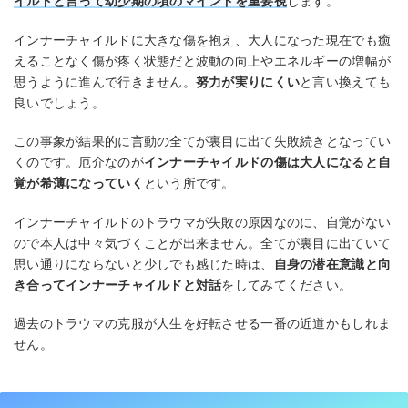
イルドと言って幼少期の頃のマインドを重要視
します。
インナーチャイルドに大きな傷を抱え、大人になった現在でも癒
えることなく傷が疼く状態だと波動の向上やエネルギーの増幅が
思うように進んで行きません。
努力が実りにくい
と言い換えても
良いでしょう。
この事象が結果的に言動の全てが裏目に出て失敗続きとなってい
くのです。厄介なのが
インナーチャイルドの傷は大人になると自
覚が希薄になっていく
という所です。
インナーチャイルドのトラウマが失敗の原因なのに、自覚がない
ので本人は中々気づくことが出来ません。全てが裏目に出ていて
思い通りにならないと少しでも感じた時は、
自身の潜在意識と向
き合ってインナーチャイルドと対話
をしてみてください。
過去のトラウマの克服が人生を好転させる一番の近道かもしれま
せん。