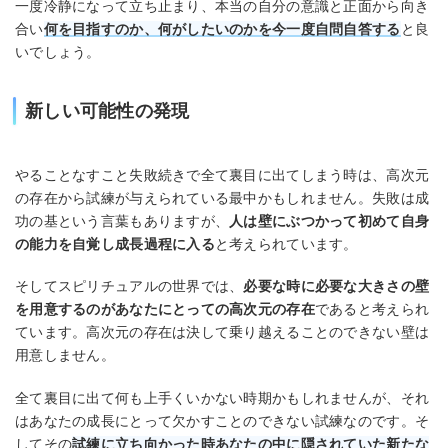
一度冷静になって立ち止まり、本当の自分の意識と正面から向き
合い
何を目指すのか、何がしたいのかを今一度自問自答する
と良
いでしょう。
新しい可能性の発現
やることなすこと失敗続きで全て裏目に出てしまう時は、高次元
の存在から試練が与えられている最中かもしれません。失敗は成
功の基という言葉もありますが、
人は壁にぶつかって初めて自身
の能力を自覚し成長過程に入る
と考えられています。
そしてスピリチュアルの世界では、
必要な時に必要な大きさの壁
を用意するのがあなたにとっての高次元の存在
であると考えられ
ています。高次元の存在は決して乗り越えることのできない壁は
用意しません。
全て裏目に出て何も上手くいかない時期かもしれませんが、それ
はあなたの成長にとって欠かすことのできない試練なのです。そ
してその
試練に立ち向かった時あなたの中に隠されていた新たな