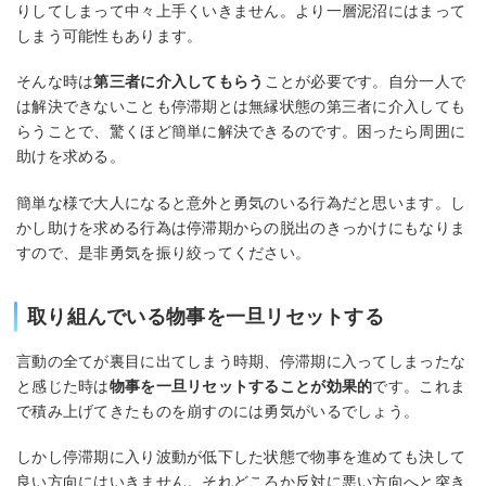
りしてしまって中々上手くいきません。より一層泥沼にはまって
しまう可能性もあります。
そんな時は
第三者に介入してもらう
ことが必要です。自分一人で
は解決できないことも停滞期とは無縁状態の第三者に介入しても
らうことで、驚くほど簡単に解決できるのです。困ったら周囲に
助けを求める。
簡単な様で大人になると意外と勇気のいる行為だと思います。し
かし助けを求める行為は停滞期からの脱出のきっかけにもなりま
すので、是非勇気を振り絞ってください。
取り組んでいる物事を一旦リセットする
言動の全てが裏目に出てしまう時期、停滞期に入ってしまったな
と感じた時は
物事を一旦リセットすることが効果的
です。これま
で積み上げてきたものを崩すのには勇気がいるでしょう。
しかし停滞期に入り波動が低下した状態で物事を進めても決して
良い方向にはいきません。それどころか反対に悪い方向へと突き