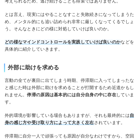
考えられるため、逃げ続けることも得策ではありません。
とは言え、現実にはやることなすこと失敗続きになってしまうた
め、メンタル的にも追い詰められ非常に厳しくなってくるでしょ
う。そんなときにどの様に対処していけば良いのか。
どの様なマインドコントロールを実践していけば良いのか
などを
具体的に紹介していきます。
外部に助けを求める
言動の全てが裏目に出てしまう時期、停滞期に入ってしまったな
と感じた時は外部に助けを求めることが打開するため近道かもし
れません。
停滞の原因は基本的には自分自身の中に存在
していま
す。
外的環境が影響している場合もありますが、それも最終的には
自
身の感じ方や受け取り方によって大きく左右
されています。
停滞期に自分一人で頑張っても原因が自分なわけですから、空回