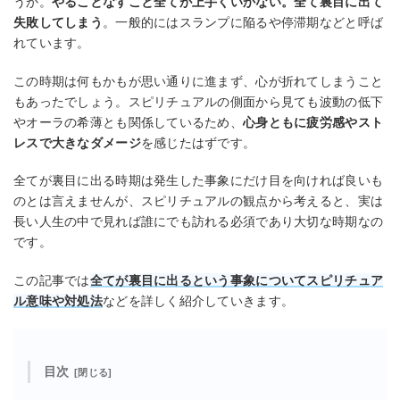
うか。
やることなすこと全てが上手くいかない。全て裏目に出て
失敗してしまう
。一般的にはスランプに陥るや停滞期などと呼ば
れています。
この時期は何もかもが思い通りに進まず、心が折れてしまうこと
もあったでしょう。スピリチュアルの側面から見ても波動の低下
やオーラの希薄とも関係しているため、
心身ともに疲労感やスト
レスで大きなダメージ
を感じたはずです。
全てが裏目に出る時期は発生した事象にだけ目を向ければ良いも
のとは言えませんが、スピリチュアルの観点から考えると、実は
長い人生の中で見れば誰にでも訪れる必須であり大切な時期なの
です。
この記事では
全てが裏目に出るという事象についてスピリチュア
ル意味や対処法
などを詳しく紹介していきます。
目次