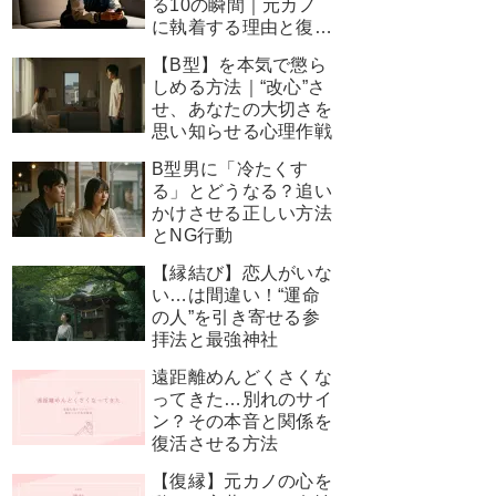
る10の瞬間｜元カノ
に執着する理由と復縁
を叶える神対応
【B型】を本気で懲ら
しめる方法｜“改心”さ
せ、あなたの大切さを
思い知らせる心理作戦
B型男に「冷たくす
る」とどうなる？追い
かけさせる正しい方法
とNG行動
【縁結び】恋人がいな
い…は間違い！“運命
の人”を引き寄せる参
拝法と最強神社
遠距離めんどくさくな
ってきた…別れのサイ
ン？その本音と関係を
復活させる方法
【復縁】元カノの心を