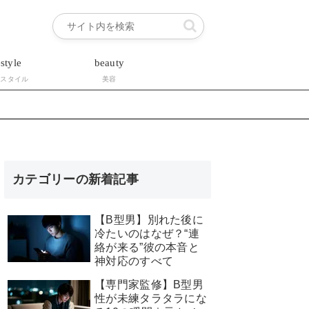
estyle
beauty
フスタイル
美容
カテゴリーの新着記事
【B型男】別れた後に
冷たいのはなぜ？“連
絡が来る”彼の本音と
神対応のすべて
【専門家監修】B型男
性が未練タラタラにな