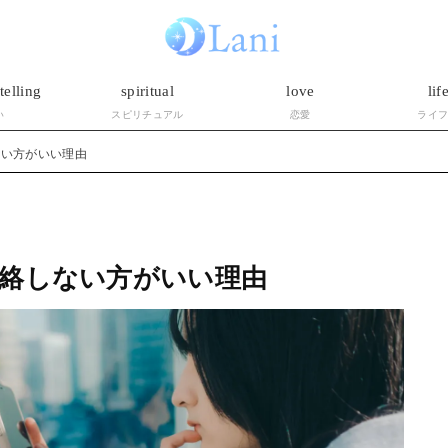
telling
spiritual
love
lif
い
スピリチュアル
恋愛
ライ
ない方がいい理由
絡しない方がいい理由