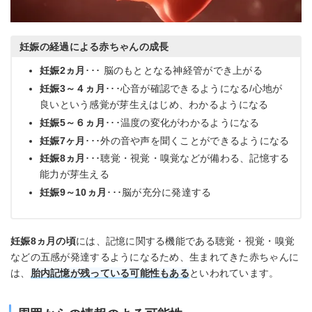
妊娠の経過による赤ちゃんの成長
妊娠2ヵ月
･･･ 脳のもととなる神経管ができ上がる
妊娠3～４ヵ月
･･･心音が確認できるようになる/心地が
良いという感覚が芽生えはじめ、わかるようになる
妊娠5～６ヵ月
･･･温度の変化がわかるようになる
妊娠7ヶ月
･･･外の音や声を聞くことができるようになる
妊娠8ヵ月
･･･聴覚・視覚・嗅覚などが備わる、記憶する
能力が芽生える
妊娠9～10ヵ月
･･･脳が充分に発達する
妊娠8ヵ月の頃
には、記憶に関する機能である聴覚・視覚・嗅覚
などの五感が発達するようになるため、生まれてきた赤ちゃんに
は、
胎内記憶が残っている可能性もある
といわれています。