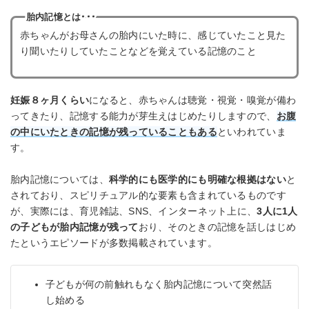
胎内記憶とは･･･
赤ちゃんがお母さんの胎内にいた時に、感じていたこと見た
り聞いたりしていたことなどを覚えている記憶のこと
妊娠８ヶ月くらい
になると、赤ちゃんは聴覚・視覚・嗅覚が備わ
ってきたり、記憶する能力が芽生えはじめたりしますので、
お腹
の中にいたときの記憶が残っていることもある
といわれていま
す。
胎内記憶については、
科学的にも医学的にも明確な根拠はない
と
されており、スピリチュアル的な要素も含まれているものです
が、実際には、育児雑誌、SNS、インターネット上に、
3人に1人
の子どもが胎内記憶が残って
おり、そのときの記憶を話しはじめ
たというエピソードが多数掲載されています。
子どもが何の前触れもなく胎内記憶について突然話
し始める