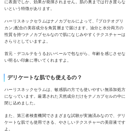
に表面でしか、効果が発揮されません。肌の奥までは行き渡らな
いという特徴があります。
ハーリスネックセラムはナノカプセルによって、｢プロテオグリ
カン｣配合の美容成分を角質層まで届けます。油分と水分両方の
性質を持つナノカプセルなので肌になじみやすくテクスチャーは
さらりとしていますよ。
首元・デコルテをうるおいベールで包ながら、年齢を感じさせな
い明るい印象に導いてくれますよ。
デリケートな肌でも使えるの？
ハーリスネックセラムは、敏感肌の方でも使いやすい無添加処方
になっています。厳選された天然成分だけをナノカプセルの中に
閉じ込めました。
また、第三者検査機関でさまざまな試験が実施済みなので、デリ
ケートな肌でも使用できる、やさしいテクスチャーの美容液です
よ。