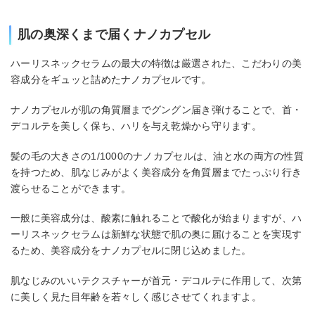
肌の奥深くまで届くナノカプセル
ハーリスネックセラムの最大の特徴は厳選された、こだわりの美
容成分をギュッと詰めたナノカプセルです。
ナノカプセルが肌の角質層までグングン届き弾けることで、首・
デコルテを美しく保ち、ハリを与え乾燥から守ります。
髪の毛の大きさの1/1000のナノカプセルは、油と水の両方の性質
を持つため、肌なじみがよく美容成分を角質層までたっぷり行き
渡らせることができます。
一般に美容成分は、酸素に触れることで酸化が始まりますが、ハ
ーリスネックセラムは新鮮な状態で肌の奥に届けることを実現す
るため、美容成分をナノカプセルに閉じ込めました。
肌なじみのいいテクスチャーが首元・デコルテに作用して、次第
に美しく見た目年齢を若々しく感じさせてくれますよ。