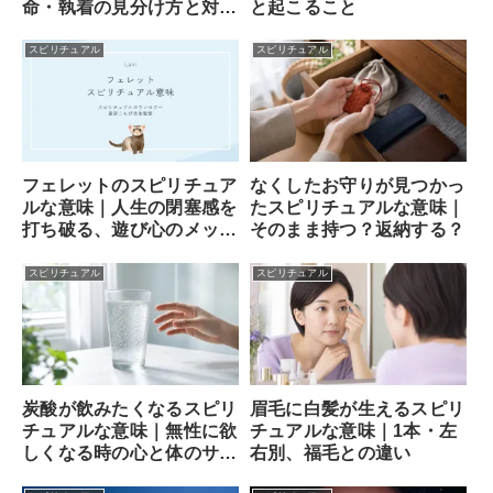
命・執着の見分け方と対処
と起こること
法
スピリチュアル
スピリチュアル
フェレットのスピリチュア
なくしたお守りが見つかっ
ルな意味｜人生の閉塞感を
たスピリチュアルな意味｜
打ち破る、遊び心のメッセ
そのまま持つ？返納する？
ンジャー
スピリチュアル
スピリチュアル
炭酸が飲みたくなるスピリ
眉毛に白髪が生えるスピリ
チュアルな意味｜無性に欲
チュアルな意味｜1本・左
しくなる時の心と体のサイ
右別、福毛との違い
ン