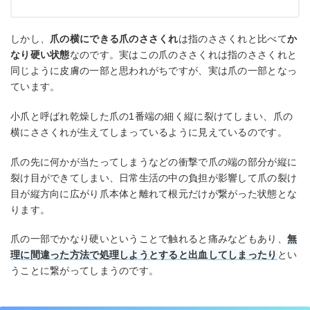
しかし、
爪の横にできる爪のささくれ
は指のささくれと比べて
か
なり硬い状態
なのです。実はこの爪のささくれは指のささくれと
同じように皮膚の一部と思われがちですが、実は爪の一部となっ
ています。
小爪と呼ばれ乾燥した爪の1番端の細く縦に裂けてしまい、爪の
横にささくれが生えてしまっているように見えているのです。
爪の先に何かが当たってしまうなどの衝撃で爪の端の部分が縦に
裂け目ができてしまい、日常生活の中の負担が影響して爪の裂け
目が縦方向に広がり爪本体と離れて根元だけが繋がった状態とな
ります。
爪の一部でかなり硬いということで触れると痛みなどもあり、
無
理に間違った方法で処理しようとすると出血してしまったり
とい
うことに繋がってしまうのです。