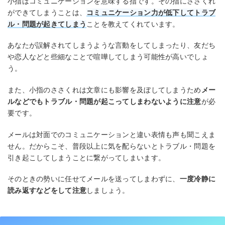
小指はコミュニケーションを意味する指です。その指にささくれ
ができてしまうことは、
コミュニケーション力が低下してトラブ
ル・問題が起きてしまう
ことを教えてくれています。
あなたが誤解されてしまうような言動をしてしまったり、友だち
や恋人などと些細なことで喧嘩してしまう可能性が高いでしょ
う。
また、小指のささくれは文章にも影響を及ぼしてしまうため
メー
ルなどでもトラブル・問題が起こってしまわないように注意
が必
要です。
メールは対面でのコミュニケーションと違い表情も声も聞こえま
せん。だからこそ、普段以上に気を配らないとトラブル・問題を
引き起こしてしまうことに繋がってしまいます。
そのときの勢いに任せてメールを送ってしまわずに、
一度冷静に
読み返すなどをして注意
しましょう。