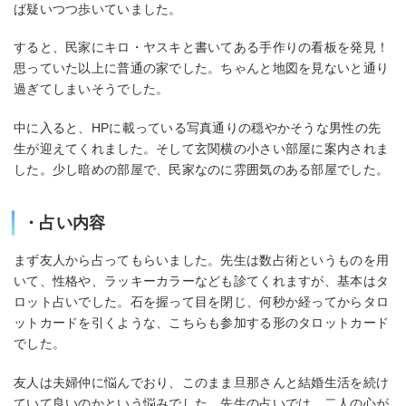
ば疑いつつ歩いていました。
すると、民家にキロ・ヤスキと書いてある手作りの看板を発見！
思っていた以上に普通の家でした。ちゃんと地図を見ないと通り
過ぎてしまいそうでした。
中に入ると、HPに載っている写真通りの穏やかそうな男性の先
生が迎えてくれました。そして玄関横の小さい部屋に案内されま
した。少し暗めの部屋で、民家なのに雰囲気のある部屋でした。
・占い内容
まず友人から占ってもらいました。先生は数占術というものを用
いて、性格や、ラッキーカラーなども診てくれますが、基本はタ
ロット占いでした。石を握って目を閉じ、何秒か経ってからタロ
ットカードを引くような、こちらも参加する形のタロットカード
でした。
友人は夫婦仲に悩んでおり、このまま旦那さんと結婚生活を続け
ていて良いのかという悩みでした。先生の占いでは、二人の心が