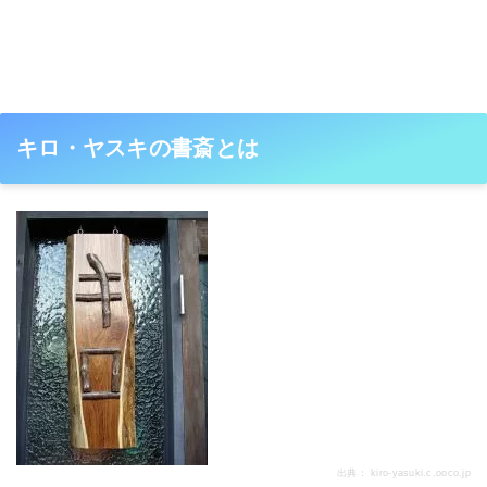
キロ・ヤスキの書斎とは
出典：
kiro-yasuki.c.ooco.jp