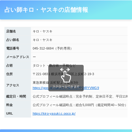
占い師キロ・ヤスキの店舗情報
店舗名
キロ・ヤスキ
占い師名
キロ・ヤスキ
電話番号
045-312-6694（予約専用）
メールアドレス
ー
占術
タロット・数占術・手相など
住所
〒221-0831 横浜市神奈川区上反町2-19-3
東急東横線 反町駅より徒歩3分
アクセス
スクロールできます
https://goo.gl/maps/LCHkXKUPPDiRYVMG9
鑑定日・時間
公式プロフィール確認時点：完全予約制、定休日不定、平日11時～2
料金
公式プロフィール確認時点：総合5,000円（鑑定時間40～50分
URL
https://kiro-yasuki.c.ooco.jp/