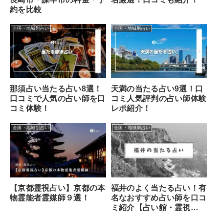
約を比較
全国・地域別占い
全国・地域別占い
那須占い当たる占い8選！
天満の当たる占い9選！口
口コミで人気の占い師を口
コミ人気評判の占い師体験
コミ体験！
レポ紹介！
全国・地域別占い
全国・地域別占い
福井のよく当たる占い！有
【京都霊視占い】京都の本
名なおすすめ占い師を口コ
物霊能者霊媒師９選！
ミ紹介【占い館・霊視
etc】