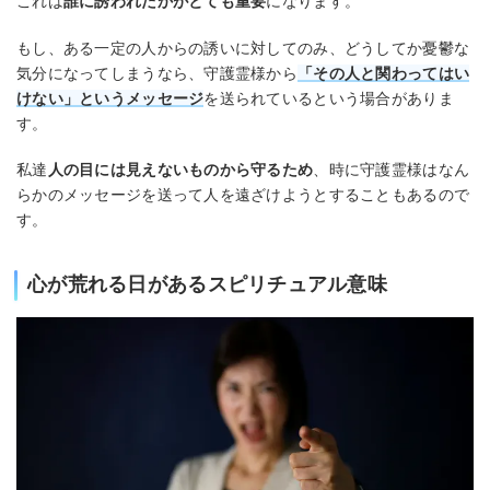
これは
誰に誘われたかがとても重要
になります。
もし、ある一定の人からの誘いに対してのみ、どうしてか憂鬱な
気分になってしまうなら、守護霊様から
「
その人と関わってはい
けない
」というメッセージ
を送られているという場合がありま
す。
私達
人の目には見えないものから守るため
、時に守護霊様はなん
らかのメッセージを送って人を遠ざけようとすることもあるので
す。
心が荒れる日があるスピリチュアル意味