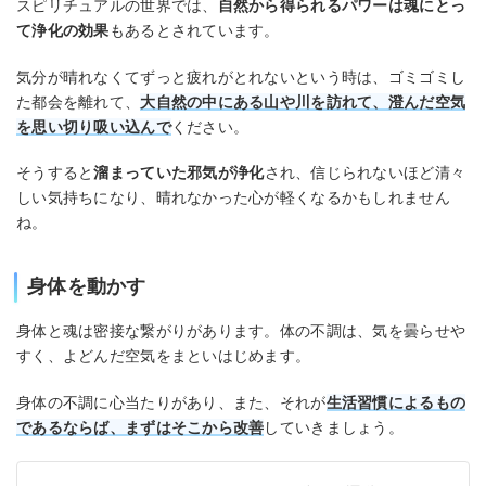
スピリチュアルの世界では、
自然から得られるパワーは魂にとっ
て浄化の効果
もあるとされています。
気分が晴れなくてずっと疲れがとれないという時は、ゴミゴミし
た都会を離れて、
大自然の中にある山や川を訪れて、澄んだ空気
を思い切り吸い込んで
ください。
そうすると
溜まっていた邪気が浄化
され、信じられないほど清々
しい気持ちになり、晴れなかった心が軽くなるかもしれません
ね。
身体を動かす
身体と魂は密接な繋がりがあります。体の不調は、気を曇らせや
すく、よどんだ空気をまといはじめます。
身体の不調に心当たりがあり、また、それが
生活習慣によるもの
であるならば、まずはそこから改善
していきましょう。