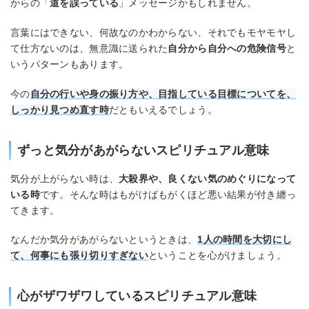
からの「
道を誤っている
」メッセージかもしれません。
言葉にはできない、何故なのかわからない、それでもモヤモヤし
て仕方ないのは、無意識に送られた
自分から自分への危険信号
と
いうパターンもあります。
今の
自分の行いや身の振り方や、目指している目標についてを、
しっかり見つめ直す時
だともいえるでしょう。
ずっと気分があがらないスピリチュアル意味
気分が上がらない時は、
大殺界や、良くない気のめぐりになって
いる時
です。そんな時はもがけばもがくほど悪い結果が付き纏っ
てきます。
なんだか気分があがらないというときは、
1人の時間を大切にし
て、何事にも張り切りすぎない
ということを心がけましょう。
心がザワザワしているスピリチュアル意味