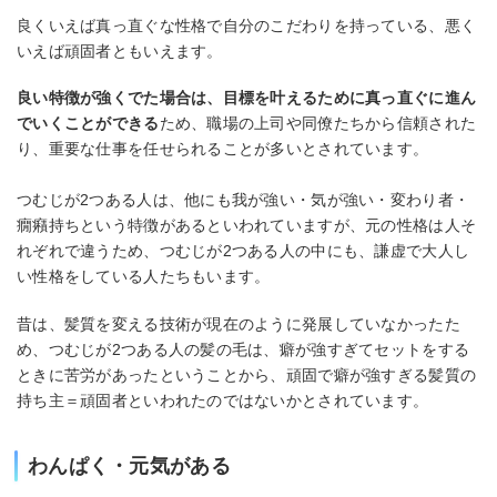
良くいえば真っ直ぐな性格で自分のこだわりを持っている、悪く
いえば頑固者ともいえます。
良い特徴が強くでた場合は、目標を叶えるために真っ直ぐに進ん
でいくことができる
ため、職場の上司や同僚たちから信頼された
り、重要な仕事を任せられることが多いとされています。
つむじが2つある人は、他にも我が強い・気が強い・変わり者・
癇癪持ちという特徴があるといわれていますが、元の性格は人そ
れぞれで違うため、つむじが2つある人の中にも、謙虚で大人し
い性格をしている人たちもいます。
昔は、髪質を変える技術が現在のように発展していなかったた
め、つむじが2つある人の髪の毛は、癖が強すぎてセットをする
ときに苦労があったということから、頑固で癖が強すぎる髪質の
持ち主＝頑固者といわれたのではないかとされています。
わんぱく・元気がある