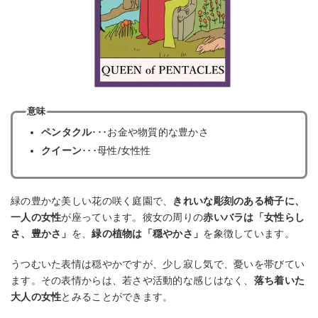
意味
ペンタクル
･･･お金や物質的な豊かさ
クイーン
･･･母性/女性性
緑の豊かな美しい花の咲く庭園で、
きれいな彫刻のある椅子に、
一人の女性
が座っています。彼女の周りの
赤いバラは「女性らし
さ、豊かさ」
を、
緑の植物は「穏やかさ」
を象徴しています。
うつむいた表情は穏やかですが、少し寂し気で、憂いを帯びてい
ます。その表情からは、若さや活動的な感じはなく、
落ち着いた
大人の女性
とみることができます。