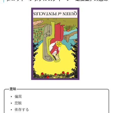
意味
偏屈
悲観
依存する