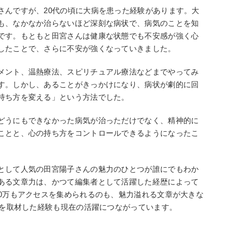
さんですが、20代の頃に大病を患った経験があります。大
も、なかなか治らないほど深刻な病状で、病気のことを知
です。もともと田宮さんは健康な状態でも不安感が強く心
したことで、さらに不安が強くなっていきました。
メント、温熱療法、スピリチュアル療法などまでやってみ
す。しかし、あることがきっかけになり、病状が劇的に回
持ち方を変える」という方法でした。
どうにもできなかった病気が治っただけでなく、精神的に
ことと、心の持ち方をコントロールできるようになったこ
。
として人気の田宮陽子さんの魅力のひとつが誰にでもわか
ある文章力は、かつて編集者として活躍した経歴によって
30万もアクセスを集められるのも、魅力溢れる文章が大きな
ちを取材した経験も現在の活躍につながっています。