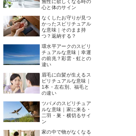
無性に欲しくなる時の
心と体のサイン
なくしたお守りが見つ
かったスピリチュアル
な意味｜そのまま持
つ？返納する？
環水平アークのスピリ
チュアルな意味｜幸運
の前兆？彩雲・虹との
違い
眉毛に白髪が生えるス
ピリチュアルな意味｜
1本・左右別、福毛と
の違い
ツバメのスピリチュア
ルな意味｜家に来る・
二羽・巣・横切るサイ
ン
家の中で物がなくなる