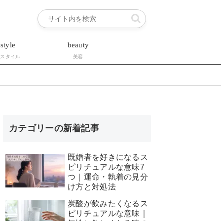
estyle
beauty
フスタイル
美容
カテゴリーの新着記事
既婚者を好きになるス
ピリチュアルな意味7
つ｜運命・執着の見分
け方と対処法
炭酸が飲みたくなるス
ピリチュアルな意味｜