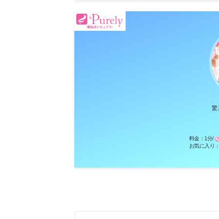
驚
料金：
1分/
お気に入り