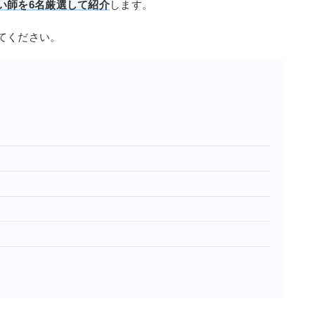
い師を6名厳選して紹介
します。
てください。