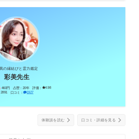
異の縁結びと霊力鑑定
彩美先生
4.98
460円
占歴：
20年
評価：
2891
1927
：
口コミ：
体験談を読む
口コミ・詳細を見る