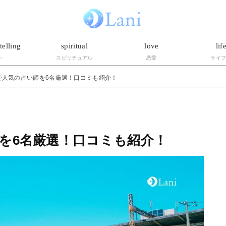
telling
spiritual
love
lif
い
スピリチュアル
恋愛
ライ
で人気の占い師を6名厳選！口コミも紹介！
を6名厳選！口コミも紹介！