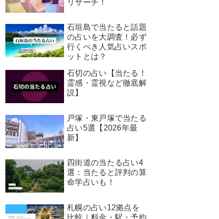
リサーチ！
石垣島で当たると話題
の占いを大調査！必ず
行くべき人気占いスポ
ットとは？
石切の占い【当たる！
霊感・霊視など徹底解
説】
戸塚・東戸塚で当たる
占い5選【2026年最
新】
四街道の当たる占い4
選：当たると評判の算
命学占いも！
札幌の占い12拠点を
比較｜料金・駅・予約