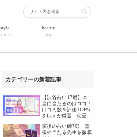
estyle
beauty
フスタイル
美容
カテゴリーの新着記事
【渋谷占い17選】本
当に当たるのはココ！
口コミ数＆評価TOP5
をLaniが厳選｜恋愛・
霊視・安い占いも星空
筑後の占い師7選！霊
こもぴ先生が徹底解
視や当たる先生を徹底
説！