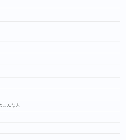
はこんな人