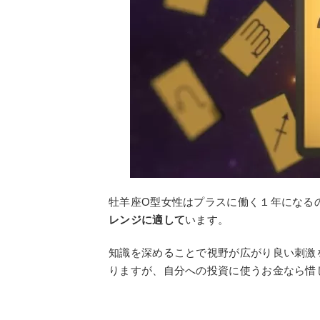
牡羊座O型女性はプラスに働く１年になる
レンジに適して
います。
知識を深めることで視野が広がり良い刺激
りますが、自分への投資に使うお金なら惜