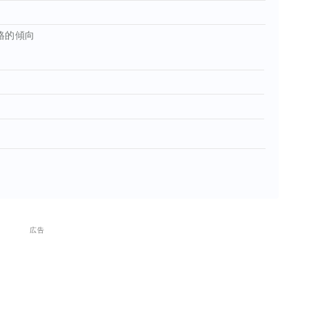
格的傾向
広告