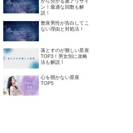
から分かる脈アリサイ
ン！最適な回数も解
説！
蟹座男性が告白してこ
ない理由と対処法！
落とすのが難しい星座
TOP3！男女別に攻略
法も解説！
心を開かない星座
TOP5