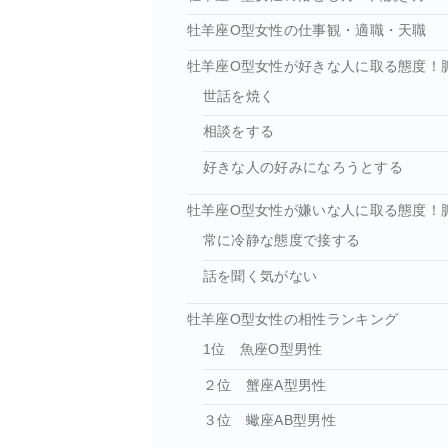
牡羊座O型女性の仕事観・適職・天職
牡羊座O型女性が好きな人に取る態度！
世話を焼く
相談をする
好きな人の好みになろうとする
牡羊座O型女性が嫌いな人に取る態度！
常に冷静な態度で接する
話を聞く気がない
牡羊座O型女性の相性ランキング
1位 魚座O型男性
２位 蟹座A型男性
３位 蠍座AB型男性