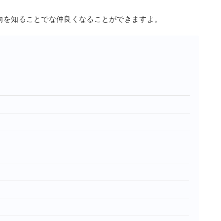
向を知ることでな仲良くなることができますよ。