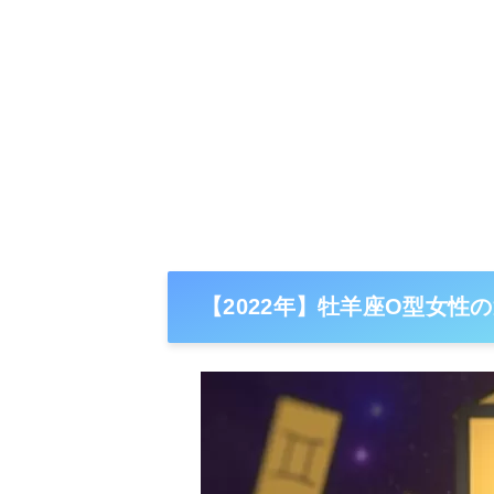
【2022年】牡羊座O型女性