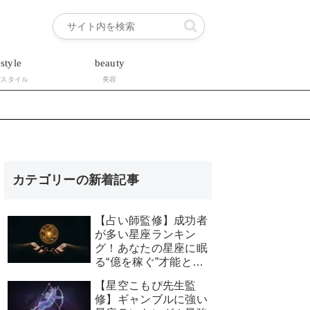
estyle
beauty
フスタイル
美容
カテゴリーの新着記事
【占い師監修】成功者
が多い星座ランキン
グ！あなたの星座に眠
る“億を稼ぐ”才能と
は？
【星空こもぴ先生監
修】ギャンブルに強い