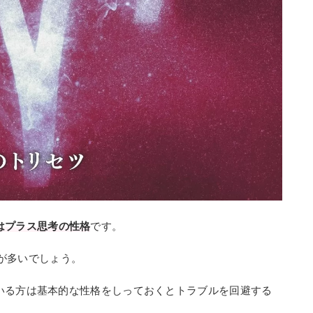
はプラス思考の性格
です。
が多いでしょう。
いる方は基本的な性格をしっておくとトラブルを回避する