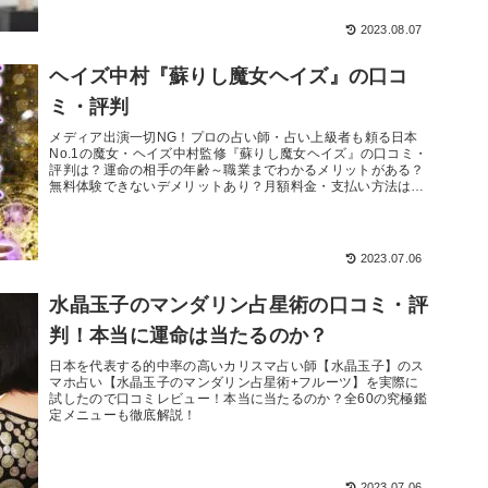
2023.08.07
ヘイズ中村『蘇りし魔女ヘイズ』の口コ
ミ・評判
メディア出演一切NG！プロの占い師・占い上級者も頼る日本
No.1の魔女・ヘイズ中村監修『蘇りし魔女ヘイズ』の口コミ・
評判は？運命の相手の年齢～職業までわかるメリットがある？
無料体験できないデメリットあり？月額料金・支払い方法は？
会員登録の方...
2023.07.06
水晶玉子のマンダリン占星術の口コミ・評
判！本当に運命は当たるのか？
日本を代表する的中率の高いカリスマ占い師【水晶玉子】のス
マホ占い【水晶玉子のマンダリン占星術+フルーツ】を実際に
試したので口コミレビュー！本当に当たるのか？全60の究極鑑
定メニューも徹底解説！
2023.07.06