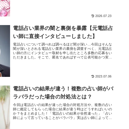
なかなか授かるこ...
2026.07.23
電話占い業界の闇と裏側を暴露【元電話占
い師に直接インタビューしました】
電話占いについて調べれば調べるほど闇が深い…今回はそんな
闇が深いとされる電話占い業界の裏側を調査すべく、元電話占
い師の方にインタビュー取材を申し出たところ多数の応募をい
ただきました。そこで、匿名であればすべて公表可能かつ実際
にお会いできると...
2023.07.06
電話占いの結果が違う！複数の占い師がバ
ラバラだった場合の対処法とは？
今回は電話占いの結果が違った場合の対処方法や、複数の占い
師に鑑定してもらった場合に結果が違う時はどうすればいいの
か？をまとめました！「電話占いの結果が全然違った」「占い
師によって言っていることがバラバラ」実は占い師によって結
果が違うのは当た...