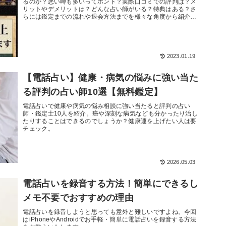
るのか？悪い噂も多いってホント？実際口コミでの評判は？メ
リットやデメリットは？どんな占い師がいる？特典はある？さ
らには鑑定までの流れや退会方法までを様々な角度から紹介し
ていきます。メー...
2023.01.19
【電話占い】健康・病気の悩みに強い当た
る評判の占い師10選【無料鑑定】
電話占いで健康や病気の悩み相談に強い当たると評判の占い
師・鑑定士10人を紹介。癌や深刻な病気なども分かったり治し
たりすることはできるのでしょうか？健康運を上げたい人は要
チェック。
2026.05.03
電話占いを録音する方法！簡単にできるし
メモ不要でおすすめの理由
電話占いを録音しようと思っても意外と難しいですよね。今回
はiPhoneやAndroidでお手軽・簡単に電話占いを録音する方法