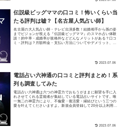
伝説級ビッグママの口コミ！怖いくらい当
たる評判は嘘？【名古屋人気占い師】
名古屋の大人気占い師・テレビ出演多数！結婚相手から孫の姿
までビジョンが視える『伝説級ビッグママ』のスマホ占い体験
談！的中率・成婚率が規格外などどんなメリットがある？口コ
ミ・評判は？月額料金・支払い方法についてやデメリット、登
録方法から退会方...
2023.07.06
電話占い六神通の口コミと評判まとめ！系
列も調査してみた
電話占い六神通は六つの神霊力でおもうがままに願望を手に入
れさせてくれる霊能者が集結している電話占いサイトです。唯
一無二の神霊力により、不倫愛・復活愛・縁結びという三つの
愛を叶えてくださいますよ。新規会員登録して20分以上利用す
ると1,000...
2023.07.06