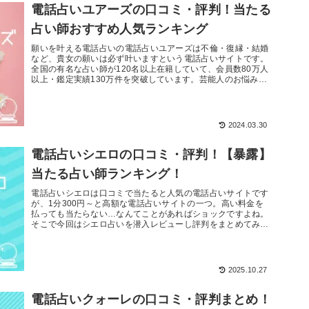
電話占いユアーズの口コミ・評判！当たる
占い師おすすめ人気ランキング
願いを叶える電話占いの電話占いユアーズは不倫・復縁・結婚
など、貴女の願いは必ず叶いますという電話占いサイトです。
全国の有名な占い師が120名以上在籍していて、会員数80万人
以上・鑑定実績130万件を突破しています。芸能人のお悩みを
解決する電...
2024.03.30
電話占いシエロの口コミ・評判！【暴露】
当たる占い師ランキング！
電話占いシエロは口コミで当たると人気の電話占いサイトです
が、1分300円～と高額な電話占いサイトの一つ。高い料金を
払っても当たらない…なんてことがあればショックですよね。
そこで今回はシエロ占いを潜入レビューし評判をまとめてみま
した！各先生のレビューを紹介していくので
2025.10.27
電話占いクォーレの口コミ・評判まとめ！