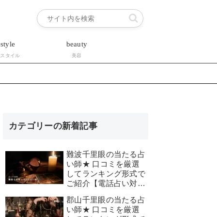
estyle
beauty
フスタイル
美容
カテゴリーの新着記事
難波千里眼の当たる占
い師★ 口コミを厳選
してランキング形式で
ご紹介【電話占い対
応】
郡山千里眼の当たる占
い師★ 口コミを厳選