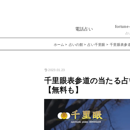
fortune-
電話占い
占
ホーム
占いの館
占い千里眼
千里眼表参
2023.01.23
千里眼表参道の当たる占
【無料も】