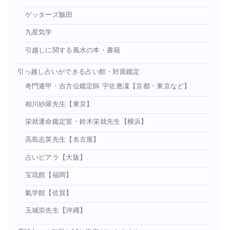
ゲッターズ飯田
九星気学
引越しに関する風水の本・書籍
引っ越し占いができる占い館・対面鑑定
奇門遁甲・吉方位鑑定師 宇佐應凜【京都・東京など】
相川紗羅先生【東京】
栄就運命鑑定室・鈴木栄就先生【横浜】
高島志英先生【名古屋】
占いピアラ【大阪】
宝琉館【福岡】
氣学館【佐賀】
玉城崇先生【沖縄】