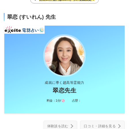
翠恋 (すいれん) 先生
成就に導く趙高等霊能力
翠恋先生
料金：
1分/
占歴：
体験談を読む
口コミ・詳細を見る