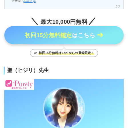
引用元：
pure-c.jp
最大10,000円無料
初回15分無料鑑定
はこちら
初回15分無料はLaniからの登録限定！
聖（ヒジリ）先生