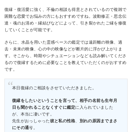
復縁・復活愛に強く、不倫の相談も得意とされているので複雑で
困難な恋愛でお悩みの方にもおすすめですね。波動修正・思念伝
達・魂のお清め・縁結びなどによって、引き裂かれたご縁を修復
していくことが可能です。
さらに、水晶を用いた霊感ベースの鑑定では遠距離の映像、過
去・未来の映像、心の中の映像などが断片的に浮かび上がりま
す。そこから、時期やシチュエーションなども読み解いてくださ
るので復縁するために必要なことを教えていただくのがおすすめ
です。
本日復縁のご相談をさせていただきました。
復縁をしたいということを言って、相手の名前も生年月
日も聞かれることなくすぐに鑑定
に入られていました
が、本当に凄いです。
先生がおっしゃった
彼と私の性格
、
別れの原因までまさ
にその通り
。