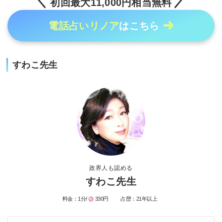
初回最大11,000円相当無料
電話占いリノア
はこちら
すわこ先生
政界人も認める
すわこ先生
料金：
1分/
330円
占歴：
21年以上