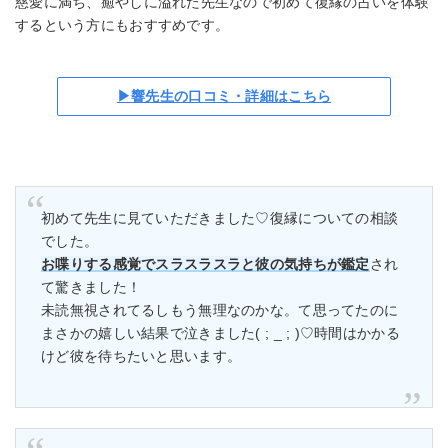
慈愛に満ち、癒やしに溢れた先生なので初めて復縁の占いを体験
エキサイト電話占い
はこちら
するという方にもおすすめです。
新規登録で特典プレゼント！
▶響先生の口コミ・詳細はこちら
初めて先生に見ていただきました♡復縁についての相談
でした。
お喋りする感覚でスラスラスラと彼の気持ちが鑑定
され
て驚きました！
未読無視されてるしもう無理なのかな。て思ってたのに
まさかの嬉しい結果で泣きました( ; _ ; )♡時間はかかる
けど彼を待ちたいと思います。