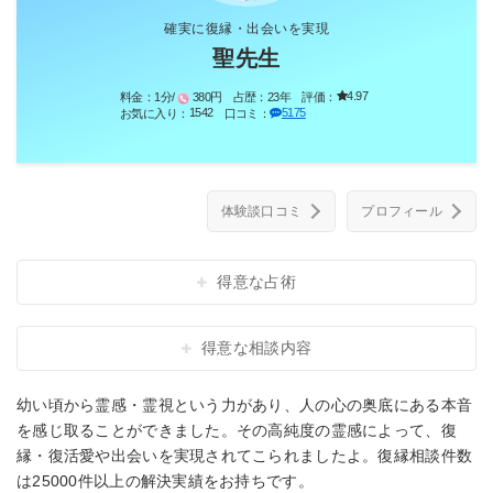
確実に復縁・出会いを実現
聖先生
4.97
料金：
1分/
380円
占歴：
23年
評価：
1542
5175
お気に入り：
口コミ：
体験談口コミ
プロフィール
得意な占術
得意な相談内容
幼い頃から霊感・霊視という力があり、人の心の奥底にある本音
を感じ取ることができました。その高純度の霊感によって、復
縁・復活愛や出会いを実現されてこられましたよ。復縁相談件数
は25000件以上の解決実績をお持ちです。