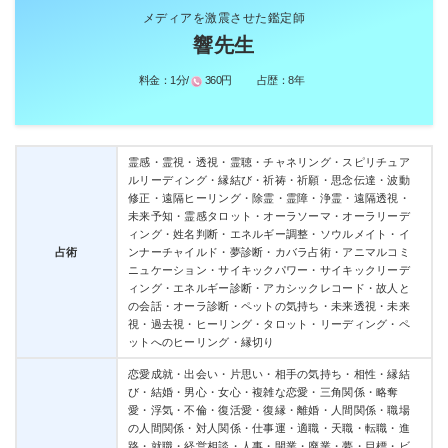
メディアを激震させた鑑定師
響先生
料金：
1分/
360円
占歴：
8年
霊感・霊視・透視・霊聴・チャネリング・スピリチュア
ルリーディング・縁結び・祈祷・祈願・思念伝達・波動
修正・遠隔ヒーリング・除霊・霊障・浄霊・遠隔透視・
未来予知・霊感タロット・オーラソーマ・オーラリーデ
ィング・姓名判断・エネルギー調整・ソウルメイト・イ
占術
ンナーチャイルド・夢診断・カバラ占術・アニマルコミ
ニュケーション・サイキックパワー・サイキックリーデ
ィング・エネルギー診断・アカシックレコード・故人と
の会話・オーラ診断・ペットの気持ち・未来透視・未来
視・過去視・ヒーリング・タロット・リーディング・ペ
ットへのヒーリング・縁切り
恋愛成就・出会い・片思い・相手の気持ち・相性・縁結
び・結婚・男心・女心・複雑な恋愛・三角関係・略奪
愛・浮気・不倫・復活愛・復縁・離婚・人間関係・職場
の人間関係・対人関係・仕事運・適職・天職・転職・進
路・就職・経営相談・人事・開業・廃業・夢・目標・ビ