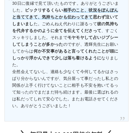
30日に復縁で見て頂いたものです。ありがとうございま
した。
ビックリするくらい
相手のこと、状況をぽんぽん
と当ててきて、気持ちとかも伝わってきて
思わず泣いて
しまいまし
た。ごめんねえ代わりに謝るって
彼の気持ち
を代弁するかのように全てを伝えてくださって
、すごく
スッキリしました。それまで
モヤモヤして占いジプシー
してしまうことが多かった
のですが、透輝先生にお願い
してからは
何か不安事があると言ってくれたことが頭に
しっかり浮かんできて少しは落ち着けるように
なりまし
た。
全然会えてないし、連絡も少なくて今何してるかはさっ
ぱり分からないんですが、気分屋って事だったし私との
関係が上手く行けてないことに相手も不安を抱いてるっ
て知ったのでまだまだ待ち続けます。最後に選ばれるの
は私だってしれて安心でした。またお電話させてくださ
い。ありがとうございました！