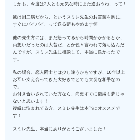
しかも、今度は2人とも元気な時にまた逢おうね、って！
彼は厨二病だから、というスミレ先生のお言葉を胸に、
すぐにバイバイ、って送る癖もやめます笑
他の先生方には、まだ怒ってるから時間がかかるとか、
両想いだったのは大昔だ、とか色々言われて落ち込んだ
んですが、スミレ先生に相談して、本当に良かったで
す。
私の場合、恋人同士とは少し違うかもですが、10年以上
お互い支え合ってきた大好きでとても大切な相手なの
で。
お付き合いされていた方なら、尚更すぐに復縁も夢じゃ
ないと思います！
復縁に悩まれてる方、スミレ先生は本当にオススメで
す！
スミレ先生、本当にありがとうございました！