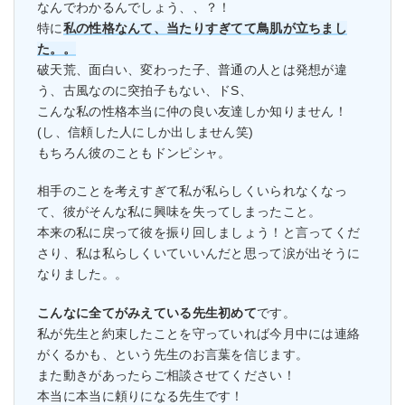
なんでわかるんでしょう、、？！
特に
私の性格なんて、当たりすぎてて鳥肌が立ちまし
た。。
破天荒、面白い、変わった子、普通の人とは発想が違
う、古風なのに突拍子もない、ドS、
こんな私の性格本当に仲の良い友達しか知りません！
(し、信頼した人にしか出しません笑)
もちろん彼のこともドンピシャ。
相手のことを考えすぎて私が私らしくいられなくなっ
て、彼がそんな私に興味を失ってしまったこと。
本来の私に戻って彼を振り回しましょう！と言ってくだ
さり、私は私らしくいていいんだと思って涙が出そうに
なりました。。
こんなに全てがみえている先生初めて
です。
私が先生と約束したことを守っていれば今月中には連絡
がくるかも、という先生のお言葉を信じます。
また動きがあったらご相談させてください！
本当に本当に頼りになる先生です！