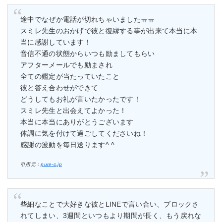
途中でなぜか電話が切れちゃいましたㅠㅠ
スミレ先生のおかげで彼と復縁する事が出来て本当に本
当に感謝しています！
音信不通の状態からいつも励ましてもらい
アフターメールでも励まされ
全ての鑑定が当たっていたこと
彼と答え合わせができて
どうしてもお礼が言いたかったです！
スミレ先生と出会えてよかった！
本当に本当にありがとうございます
体調に気を付けて過ごしてくださいね！
感謝の波動を毎日送ります^ ^
引用元：
pure-c.jp
些細なことで大好きな彼とLINEで言い合い、ブロックさ
れてしまい、3週間といつもより期間が長く、もう戻れな