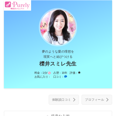
夢のような愛の理想を
現実へと結びつける
櫟井スミレ先生
料金：
1分/
占歴：
16年
評価：
お気に入り：
口コミ：
体験談口コミ
プロフィール