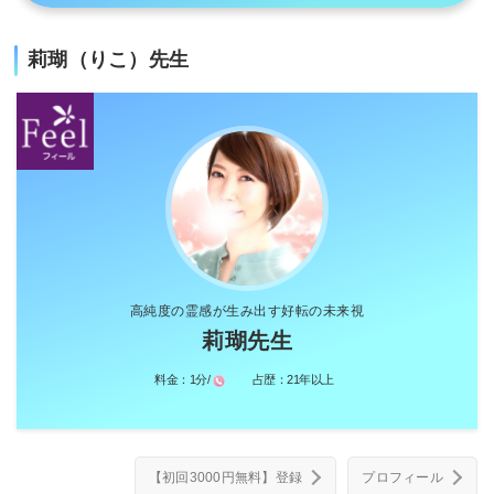
莉瑚（りこ）先生
高純度の霊感が生み出す好転の未来視
莉瑚先生
料金：
1分/
占歴：
21年以上
【初回3000円無料】登録
プロフィール