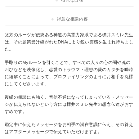
得意な占術
得意な相談内容
父方のルーツが伝統ある神道の高霊力家系である櫟井スミレ先生
は、その題第受け継がれたDNAにより鋭い霊感を生まれ持ちまし
た。
手彫りのMyルーンを引くことで、すべての人々の心の闇や魂の
叫びなどを映像化し、恋愛のトラウマ・理想の愛のカタチを瞬時
に紐解くことによって、プロファイリングのようにお相手を丸裸
にしてくださいます。
復縁の相談にも強く、音信不通になってしまっている・メッセー
ジが伝えられないという方には櫟井スミレ先生の想念伝達がおす
すめです。
鑑定中に伝えたメッセージをお相手の潜在意識に伝え、その答え
はアフターメッセージで伝えていただけますよ。