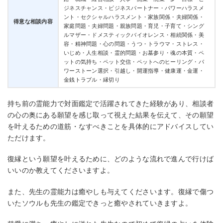
ジネスチャンス・ビジネスパートナー・パワーハラスメ
ント・セクシャルハラスメント・家族関係・夫婦関係・
得意な相談内容
家庭問題・夫婦問題・親族問題・育児・子育て・シング
ルマザー・ドメスティックバイオレンス・相続関係・美
容・精神問題・心の問題・うつ・トラウマ・ストレス・
いじめ・人生相談・霊的問題・お墓参り・魂の本質・ペ
ットの気持ち・ペット交信・ペットへのヒーリング・パ
ワーストーン選択・引越し・開運指導・健康運・金運・
金銭トラブル・縁切り
持ち前の霊能力で対面鑑定で活躍されてきた経験があり、相談者
の心の奥にある願望を感じ取って視えた結果を伝えて、その願望
を叶えるための道筋・なすべきことを具体的にアドバイスしてい
ただけます。
復縁という願望を叶えるために、どのような流れで進んで行けば
いいのか教えてくださいますよ。
また、先生の霊能力は癒やしも与えてくださいます。復縁で傷つ
初回最大10000円分無料
いたソウルも先生の鑑定できっと癒やされていきますよ。