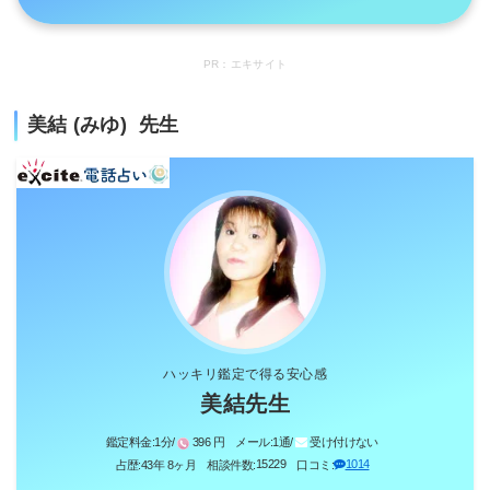
PR：エキサイト
美結 (みゆ) 先生
ハッキリ鑑定で得る安心感
美結先生
鑑定料金:
1分/
396 円
メール:
1通/
受け付けない
15229
1014
占歴:
43年 8ヶ月
相談件数:
口コミ: