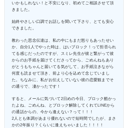
いかもしれない！と不安になり、初めてご相談させて頂
きました。
始終やさしい口調でお話しを聞いて下さり、とても安心
できました。
教わった思念伝達は、私の中にもまだ怒りもあったせい
か、自分1人でやった時は、はいブロック！って拒否られ
てる感じだったのですが、スミレ先生が彼と繋がって彼
からのお手紙を届けてくださってから、ごめんねもあり
がとうもちゃんと届いてる気がして、お手紙泣きながら
何度も読ませて頂き、前より心を込めて念じていまし
た。ちなみに、私がお伝えしていない彼の恋愛観までそ
の通りで、凄かったです！
すると、メールに気づいて2日めの今日、ブロック酷かっ
たよね、ごめんね、とブロック解除してくれてLINEから
の通話からの、今から逢えない？って！！！
2人とも体調があまり優れないので短時間でしたが、まさ
かの2年振り？くらいに逢えちゃいました！！！！