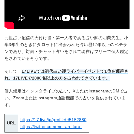
元祖占い配信の火付け役・第一人者である占い師の明蘭先生。小
学3年生のときにタロットに出会われた占い歴17年以上のベテラ
ンであり、対面・チャット占いをされて現在はフリーで個人鑑定
をされているそうです。
そして、
17LIVEでは初代占い師ライバーイベントで1位を獲得さ
れ、17LIVEで2000名以上の方を占われてきています。
個人鑑定はインスタライブの占い、XまたはInstagramのDMで占
い、ZoomまたはInstagram通話機能での占いを提供されていま
す。
https://17.live/ja/profile/r/5152880
URL
https://twitter.com/meiran_tarot