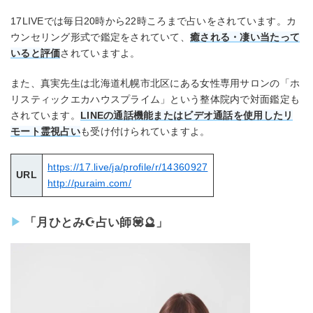
17LIVEでは毎日20時から22時ころまで占いをされています。カ
ウンセリング形式で鑑定をされていて、
癒される・凄い当たって
いると評価
されていますよ。
また、真実先生は北海道札幌市北区にある女性専用サロンの「ホ
リスティックエカハウスプライム」という整体院内で対面鑑定も
されています。
LINEの通話機能またはビデオ通話を使用したリ
モート霊視占い
も受け付けられていますよ。
https://17.live/ja/profile/r/14360927
URL
http://puraim.com/
「月ひとみ☪占い師💟🔮」