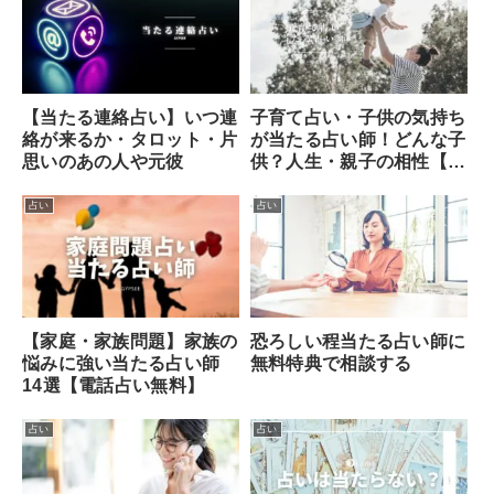
【当たる連絡占い】いつ連
子育て占い・子供の気持ち
絡が来るか・タロット・片
が当たる占い師！どんな子
思いのあの人や元彼
供？人生・親子の相性【無
料】
占い
占い
【家庭・家族問題】家族の
恐ろしい程当たる占い師に
悩みに強い当たる占い師
無料特典で相談する
14選【電話占い無料】
占い
占い