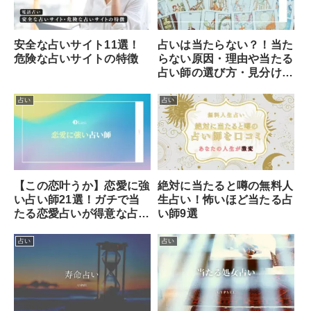
占いは当たらない？！当た
安全な占いサイト11選！
らない原因・理由や当たる
危険な占いサイトの特徴
占い師の選び方・見分け方
を解説！
占い
占い
【この恋叶うか】恋愛に強
絶対に当たると噂の無料人
い占い師21選！ガチで当
生占い！怖いほど当たる占
たる恋愛占いが得意な占い
い師9選
師の見分け方とは？
占い
占い