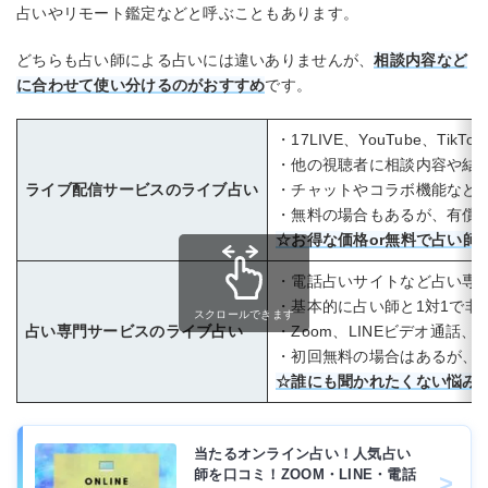
占いやリモート鑑定などと呼ぶこともあります。
どちらも占い師による占いには違いありませんが、
相談内容など
に合わせて使い分けるのがおすすめ
です。
・17LIVE、YouTube、Ti
・他の視聴者に相談内容や結
ライブ配信サービスのライブ占い
・チャットやコラボ機能など
・無料の場合もあるが、有償
☆お得な価格or無料で占い師
・電話占いサイトなど占い専
・基本的に占い師と1対1で非
スクロールできます
占い専門サービスのライブ占い
・Zoom、LINEビデオ通話、S
・初回無料の場合はあるが、
☆誰にも聞かれたくない悩み
当たるオンライン占い！人気占い
師を口コミ！ZOOM・LINE・電話