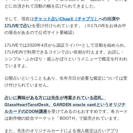
どに出演されて活動の幅を広げられてきました。
そして、現在は
チャット占いChapli（チャプリ）
への出演や
17LIVEで占い
を受け付けられています。（※17LIVEをお休み中
の場合があるので公式サイト要確認）
17LIVEでは2020年4月から認証ライバーとして活動を始められ、
17LIVE内で利用できるコインで占い依頼が行えます。お試し・
シンプル・ふかぼり・超ふかぼりというメニューで鑑定を行われ
ていますよ。
公開占いということもあり、生年月日が必要な鑑定については受
け付けられていません。
占いに興味がある方には先生が考案されている恋札、
GlassHeartTarotDeck、GARDEN oracle cardというオリジナ
ルカードのZOOM講座
を受けてみるのもおすすめです。各カード
は創作物の総合マーケット「BOOTH」で販売されています。
また、先生のオリジナルカードによる個人鑑定は占いアプリ