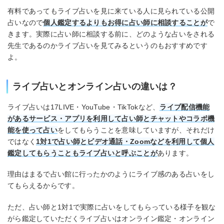
有料であってもライブ占いを見に来ている人に見られている公開
占いなので
個人鑑定するよりもお得に占い師に相談することが
で
きます。実際に占い師に相談する前に、どのような占いをされる
先生であるのかライブ占いを見てみるというのもおすすめです
よ。
ライブ占いとオンライン占いの違いは？
ライブ占いは17LIVE・YouTube・TikTokなど、
ライブ配信機能
があるサービス・アプリを利用して占い師とチャットやコラボ機
能を使って占い
をしてもらうことを意味していますが、それだけ
ではなく
1対1で占い師とビデオ通話・Zoomなどを利用して個人
鑑定してもらうこともライブ占いと呼ぶことが
あります。
理由はまるで占い館に行ったかのようにライブ感のある占いをし
てもらえるからです。
ただ、占い師と1対1で実際に占いをしてもらっている様子を観な
がら鑑定していただくライブ占いはオンライン鑑定・オンライン