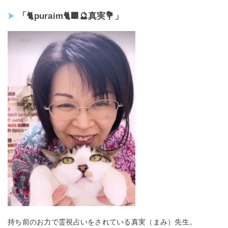
「🐈puraim🐈‍⬛🔮真実💐」
持ち前のお力で霊視占いをされている真実（まみ）先生。