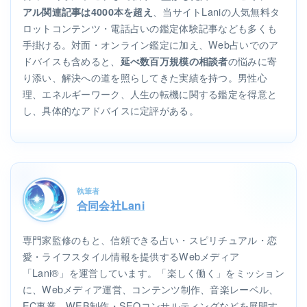
、当サイトLaniの人気無料タ
アル関連記事は4000本を超え
ロットコンテンツ・電話占いの鑑定体験記事なども多くも
手掛ける。対面・オンライン鑑定に加え、Web占いでのア
ドバイスも含めると、
の悩みに寄
延べ数百万規模の相談者
り添い、解決への道を照らしてきた実績を持つ。男性心
理、エネルギーワーク、人生の転機に関する鑑定を得意と
し、具体的なアドバイスに定評がある。
執筆者
合同会社Lani
専門家監修のもと、信頼できる占い・スピリチュアル・恋
愛・ライフスタイル情報を提供するWebメディア
「Lani®」を運営しています。「楽しく働く」をミッション
に、Webメディア運営、コンテンツ制作、音楽レーベル、
EC事業、WEB制作・SEOコンサルティングなどを展開す