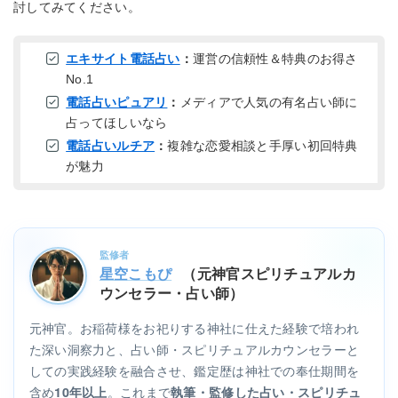
討してみてください。
エキサイト電話占い
：
運営の信頼性＆特典のお得さ
No.1
電話占いピュアリ
：
メディアで人気の有名占い師に
占ってほしいなら
電話占いルチア
：
複雑な恋愛相談と手厚い初回特典
が魅力
監修者
星空こもぴ
（元神官スピリチュアルカ
ウンセラー・占い師）
元神官。お稲荷様をお祀りする神社に仕えた経験で培われ
た深い洞察力と、占い師・スピリチュアルカウンセラーと
しての実践経験を融合させ、鑑定歴は神社での奉仕期間を
含め
。これまで
10年以上
執筆・監修した占い・スピリチュ