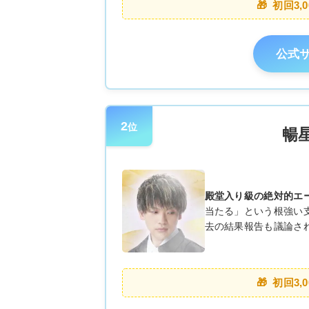
初回3,
公式
2
位
暢
殿堂入り級の絶対的エ
当たる」という根強い
去の結果報告も議論さ
初回3,