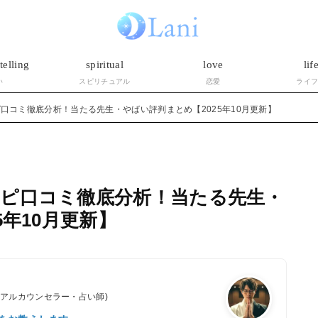
telling
spiritual
love
lif
い
スピリチュアル
恋愛
ライ
口コミ徹底分析！当たる先生・やばい評判まとめ【2025年10月更新】
ピ口コミ徹底分析！当たる先生・
5年10月更新】
ュアルカウンセラー・占い師)