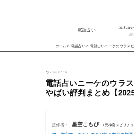
fortune-
電話占い
占
ホーム
電話占い
電話占いニーケのウラスピ
2026.07.16
電話占いニーケのウラス
やばい評判まとめ【202
星空こもぴ
監修者：
(元神官スピリチ