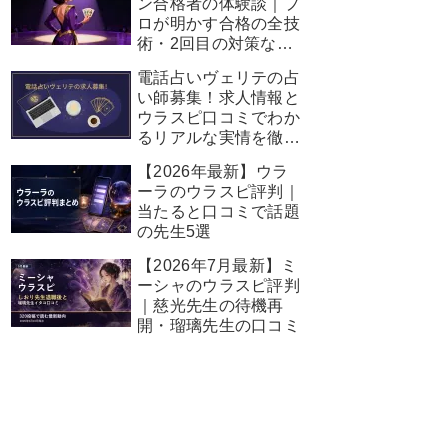
ン合格者の体験談｜プ
ロが明かす合格の全技
術・2回目の対策など
完全ガイド
電話占いヴェリテの占
い師募集！求人情報と
ウラスピ口コミでわか
るリアルな実情を徹底
解説
【2026年最新】ウラ
ーラのウラスピ評判｜
当たると口コミで話題
の先生5選
【2026年7月最新】ミ
ーシャのウラスピ評判
｜慈光先生の待機再
開・瑠璃先生の口コミ