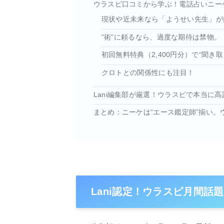
ウラスピ口コミから学ぶ！電話占いニー
現状や近未来なら「ようせい先生」が
“術”に頼るなら、過度な期待は禁物。
初回無料特典（2,400円分）で“聞き
クロトとの関係性にも注目！
Lani編集部が厳選！ウラスピで本当に
まとめ：ニーケは“エース鑑定師”揃い
Lani認定！ウラスピ月間話