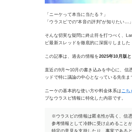
「ニーケって本当に当たる？」
「ウラスピでの“本音の評判”が知りたい…
そんな切実な疑問に終止符を打つべく、La
ピ最新スレッドを徹底的に深掘りしました
この記事は、過去の情報を
2025年10月
直近の9月〜10月の書き込みを中心に、
ッドで特に議論の中心となっている先生ま
ニーケの基本的な使い方や料金体系は
こち
プなウラスピ情報に特化した内容です。
※ウラスピの情報は匿名性が高く、信
参考情報として冷静に受け止めることが
特定の意見を支持したり、事実である