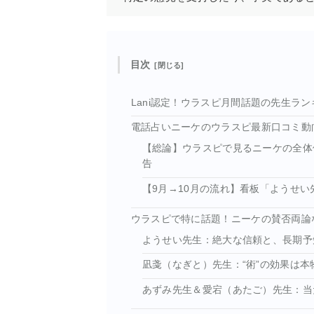
目次
Lani認定！ウラスピ月間話題の先生ラン
電話占いニーケのウラスピ最新口コミ動向
【総論】ウラスピで見るニーケの全体
告
【9月→10月の流れ】看板「ようせ
ウラスピで特に話題！ニーケの賛否両論
ようせい先生：絶大な信頼と、長期予知
凪戔（なぎと）先生：“術”の効果は
あずみ先生＆愛宕（あたご）先生：当