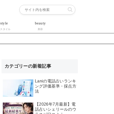
estyle
beauty
フスタイル
美容
カテゴリーの新着記事
Laniの電話占いランキ
ング評価基準・採点方
法
【2026年7月最新】電
話占いシェリールのウ