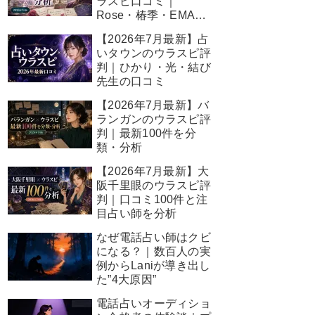
ラスピ口コミ｜
Rose・椿季・EMA先
生の結果
【2026年7月最新】占
いタウンのウラスピ評
判｜ひかり・光・結び
先生の口コミ
【2026年7月最新】バ
ランガンのウラスピ評
判｜最新100件を分
類・分析
【2026年7月最新】大
阪千里眼のウラスピ評
判｜口コミ100件と注
目占い師を分析
なぜ電話占い師はクビ
になる？｜数百人の実
例からLaniが導き出し
た”4大原因”
電話占いオーディショ