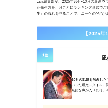
Lani編集部が、2025年9月〜10月の
た先生方を、月ごとにランキング形式でご
生」の流れを見ることで、ニーケの“今”が
【2025
1
位
凪
10月の話題を独占した
いった鑑定スタイルに
疑的な声が入り乱れ、