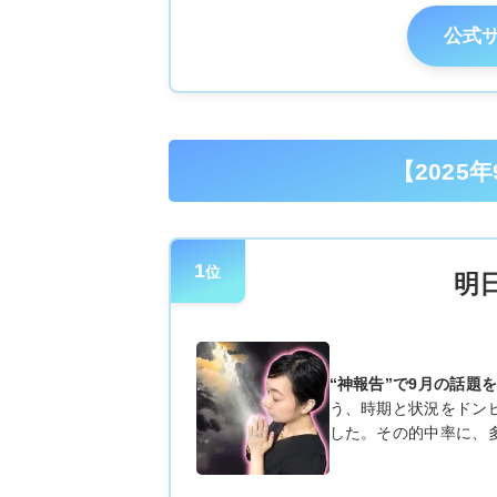
公式
【2025
1
位
明
“神報告”で9月の話題
う、時期と状況をドン
した。その的中率に、