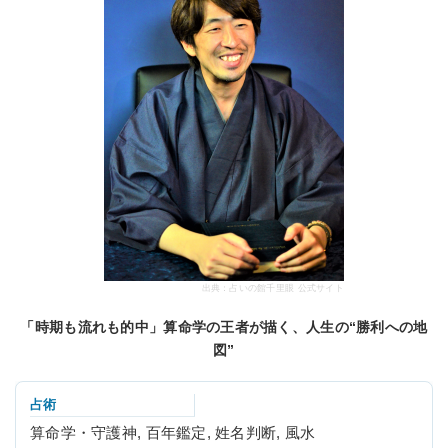
出典：占いの館千里眼 公式サイト
「時期も流れも的中」算命学の王者が描く、人生の“勝利への地
図”
占術
算命学・守護神, 百年鑑定, 姓名判断, 風水