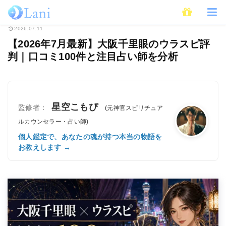
ホーム
電話占い
【2026年7月最新】大阪千里眼のウラスピ評判｜口コミ1
2026.07.11
【2026年7月最新】大阪千里眼のウラスピ評
判｜口コミ100件と注目占い師を分析
星空こもぴ
監修者：
(元神官スピリチュア
ルカウンセラー・占い師)
個人鑑定で、あなたの魂が持つ本当の物語を
お教えします →