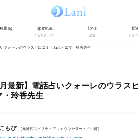
telling
spiritual
love
lif
い
スピリチュアル
恋愛
ライ
話占いクォーレのウラスピ口コミ｜ねね・エマ・玲香先生
年7月最新】電話占いクォーレのウラス
マ・玲香先生
こもぴ
(元神官スピリチュアルカウンセラー・占い師)