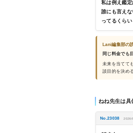
私は例え鑑定
誰にも言えな
ってるくらい
Lani編集部の
同じ料金でも
未来を当てて
談目的を決め
ねね先生は具
No.23038
2026/