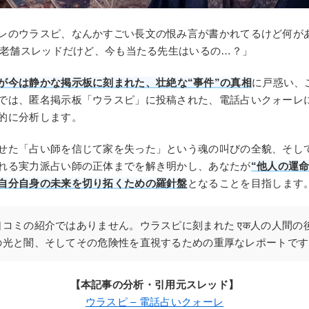
レのウラスピ、なんかすごい長文の恨み言が書かれてるけど何が
続く老舗スレッドだけど、今も当たる先生はいるの…？」
が今は静かな掲示板に刻まれた、壮絶な“事件”の真相
に戸惑い、
では、匿名掲示板「ウラスピ」に投稿された、電話占いクォーレに関
的に分析します。
せた「占い師を信じて家を失った」という魂の叫びの全貌、そし
れる実力派占い師の正体までを解き明かし、あなたが
“他人の運
自分自身の未来を切り拓くための羅針盤
となることを目指します
コミの紹介ではありません。ウラスピに刻まれた एक人の人間の
の光と闇、そしてその危険性を直視するための重厚なレポートです
【本記事の分析・引用元スレッド】
ウラスピ – 電話占いクォーレ