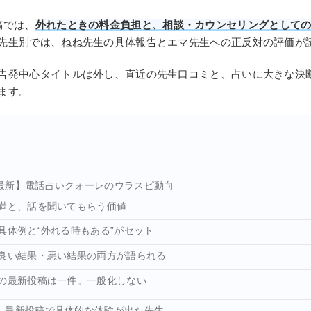
稿では、
外れたときの料金負担と、相談・カウンセリングとして
先生別では、ねね先生の具体報告とエマ先生への正反対の評価が
告発中心タイトルは外し、直近の先生口コミと、占いに大きな決
ます。
7月最新】電話占いクォーレのウラスピ動向
満と、話を聞いてもらう価値
具体例と“外れる時もある”がセット
良い結果・悪い結果の両方が語られる
の最新投稿は一件。一般化しない
7月】最新投稿で具体的な体験が出た先生