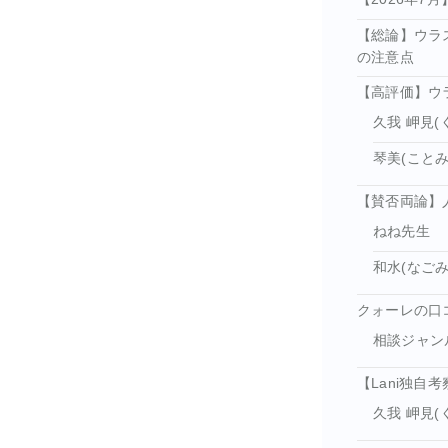
【総論】ウラ
の注意点
【高評価】ウ
久我 岬見(
琴美(ことみ
【賛否両論】
ねね先生
和水(なごみ
クォーレの口
相談ジャン
【Lani独
久我 岬見