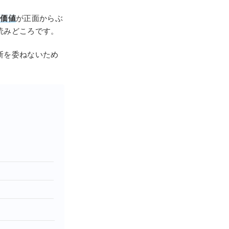
の価値
が正面からぶ
読みどころです。
断を委ねないため