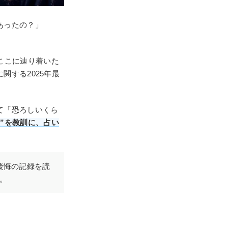
あったの？」
ここに辿り着いた
する2025年最
て「恐ろしいくら
命”を教訓に、占い
。
後悔の記録を読
。