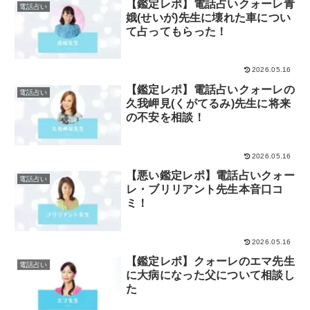
【鑑定レポ】電話占いクォーレ青
電話占い
娥(せいが)先生に壊れた車につい
て占ってもらった！
2026.05.16
【鑑定レポ】電話占いクォーレの
電話占い
久我岬見(くがてるみ)先生に将来
の不安を相談！
2026.05.16
【悪い鑑定レポ】電話占いクォー
電話占い
レ・ブリリアント先生本音口コ
ミ！
2026.05.16
【鑑定レポ】クォーレのエマ先生
電話占い
に大病になった父について相談し
た