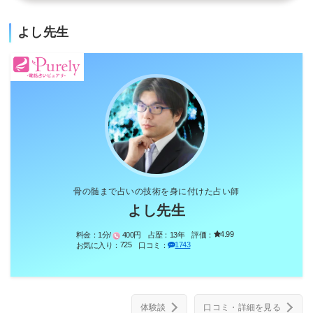
よし先生
骨の髄まで占いの技術を身に付けた占い師
よし先生
4.99
料金：
1分/
400円
占歴：
13年
評価：
725
1743
お気に入り：
口コミ：
体験談
口コミ・詳細を見る