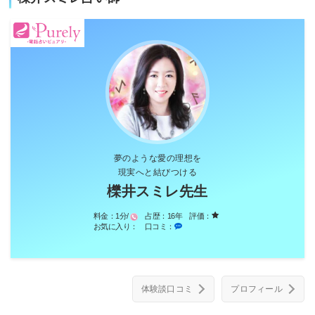
夢のような愛の理想を
現実へと結びつける
櫟井スミレ先生
料金：
1分/
占歴：
16年
評価：
お気に入り：
口コミ：
体験談口コミ
プロフィール