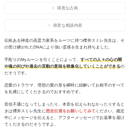
得意な占術
得意な相談内容
伝統ある神道の高霊力家系をルーツに持つ櫟井スミレ先生は、そ
の受け継がれたDNAにより強い霊感を生まれ持ちました。
手彫りのMyルーンを引くことによって、
すべての人々の心の闇
や魂の叫びや過去の言動の意味を映像化していくことができる
の
だそうです。
恋愛のトラウマ、理想の愛の形を瞬時に紐解いてお相手のすべて
を丸裸にしてくださるのでおすすめです。
音信不通になってしまったり、本音を伝えられなかったりすると
きは櫟井スミレ先生に
想念伝達をお願いしてみて
ください。鑑定
中にメッセージを伝えると、アフターメッセージでお返事を届け
てくださるのだそうですよ。