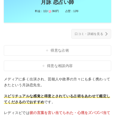
月詠 恋占い師
料金：
1分/
360円
占歴：
12年
口コミ・詳細を見る
得意な占術
得意な相談内容
メディアに多く出演され、芸能人や政界の方々にも多く携わって
きたという月詠恋先生。
スピリチュアルな感覚と得意とされている占術をあわせて鑑定し
てくださるのでおすすめ
です。
レディスピでは
彼の言葉を言い当てられた・心境をズバズバ当て