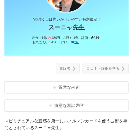
7の付く日は願いが叶いやすい特別鑑定！
スーニャ先生
4.99
料金：
1分/
380円
占歴：
11年
評価：
364
762
お気に入り：
口コミ：
体験談
口コミ・詳細を見る
得意な占術
得意な相談内容
スピリチュアルな直感を第一にルノルマンカードを使う占術を専
門とされているスーニャ先生。