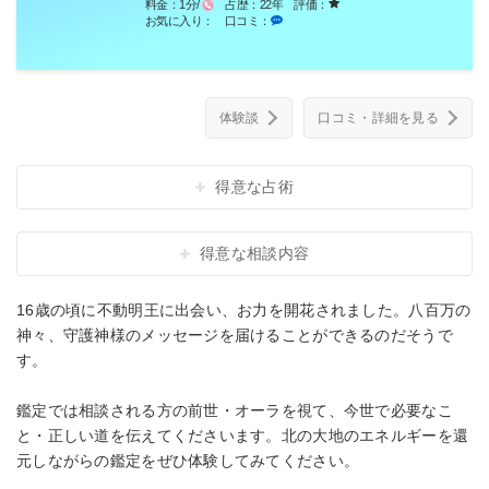
料金：
1分/
占歴：
22年
評価：
お気に入り：
口コミ：
体験談
口コミ・詳細を見る
得意な占術
得意な相談内容
16歳の頃に不動明王に出会い、お力を開花されました。八百万の
神々、守護神様のメッセージを届けることができるのだそうで
す。
鑑定では相談される方の前世・オーラを視て、今世で必要なこ
と・正しい道を伝えてくださいます。北の大地のエネルギーを還
元しながらの鑑定をぜひ体験してみてください。