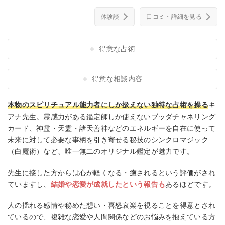
体験談
口コミ・詳細を見る
得意な占術
得意な相談内容
本物のスピリチュアル能力者にしか扱えない独特な占術を操る
キ
アナ先生。霊感力がある鑑定師しか使えないブッダチャネリング
カード、神霊・天霊・諸天善神などのエネルギーを自在に使って
未来に対して必要な事柄を引き寄せる秘技のシンクロマジック
（白魔術）など、唯一無二のオリジナル鑑定が魅力です。
先生に接した方からは心が軽くなる・癒されるという評価がされ
ていますし、
結婚や恋愛が成就したという報告も
あるほどです。
人の揺れる感情や秘めた想い・喜怒哀楽を視ることを得意とされ
ているので、複雑な恋愛や人間関係などのお悩みを抱えている方