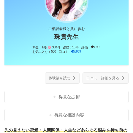
ご相談者様と共に歩む
珠貴先生
4.99
料金：
1分/
380円
占歴：
16年
評価：
550
1959
お気に入り：
口コミ：
体験談を読む
口コミ・詳細を見る
得意な占術
得意な相談内容
先の見えない恋愛・人間関係・人生などあらゆる悩みを持ち前の