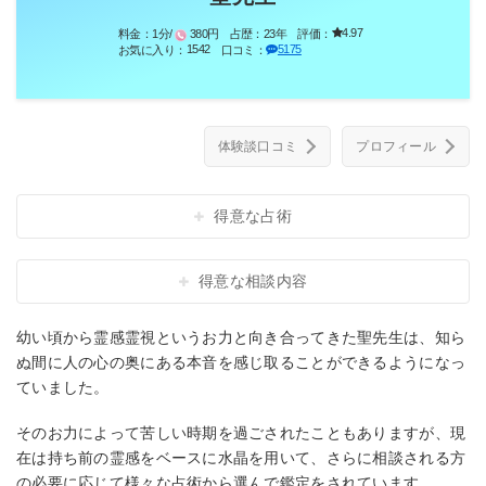
4.97
料金：
1分/
380円
占歴：
23年
評価：
1542
5175
お気に入り：
口コミ：
体験談口コミ
プロフィール
得意な占術
得意な相談内容
幼い頃から霊感霊視というお力と向き合ってきた聖先生は、知ら
ぬ間に人の心の奥にある本音を感じ取ることができるようになっ
ていました。
そのお力によって苦しい時期を過ごされたこともありますが、現
在は持ち前の霊感をベースに水晶を用いて、さらに相談される方
の必要に応じて様々な占術から選んで鑑定をされています。