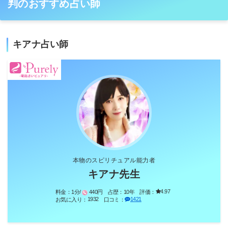
判のおすすめ占い師
キアナ占い師
本物のスピリチュアル能力者
キアナ先生
4.97
料金：
1分/
440円
占歴：
10年
評価：
1932
1421
お気に入り：
口コミ：