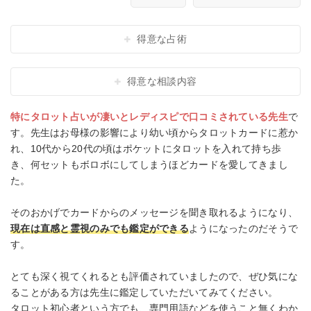
得意な占術
得意な相談内容
特にタロット占いが凄いとレディスピで口コミされている先生
で
す。先生はお母様の影響により幼い頃からタロットカードに惹か
れ、10代から20代の頃はポケットにタロットを入れて持ち歩
き、何セットもボロボにしてしまうほどカードを愛してきまし
た。
そのおかげでカードからのメッセージを聞き取れるようになり、
現在は直感と霊視のみでも鑑定ができる
ようになったのだそうで
す。
とても深く視てくれるとも評価されていましたので、ぜひ気にな
ることがある方は先生に鑑定していただいてみてください。
タロット初心者という方でも、専門用語などを使うこと無くわか