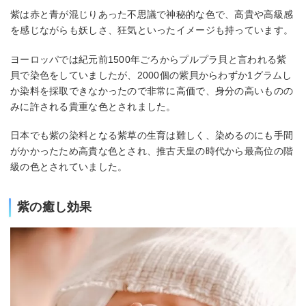
紫は赤と青が混じりあった不思議で神秘的な色で、高貴や高級感
を感じながらも妖しさ、狂気といったイメージも持っています。
ヨーロッパでは紀元前1500年ごろからプルプラ貝と言われる紫
貝で染色をしていましたが、2000個の紫貝からわずか1グラムし
か染料を採取できなかったので非常に高価で、身分の高いものの
みに許される貴重な色とされました。
日本でも紫の染料となる紫草の生育は難しく、染めるのにも手間
がかかったため高貴な色とされ、推古天皇の時代から最高位の階
級の色とされていました。
紫の癒し効果