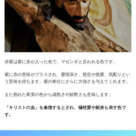
赤紫は紫に赤が入った色で、マゼンダと言われる色です。
紫に赤の意味がプラスされ、愛情深さ、慈悲や慈愛、気配りとい
う意味を持ちます。紫の奉仕にさらに力強さを与えてくれます。
また熟れた果実の色から成熟さや妖艶さも意味します。
「キリストの血」を象徴するとされ、犠牲愛や献身も表す色で
す。