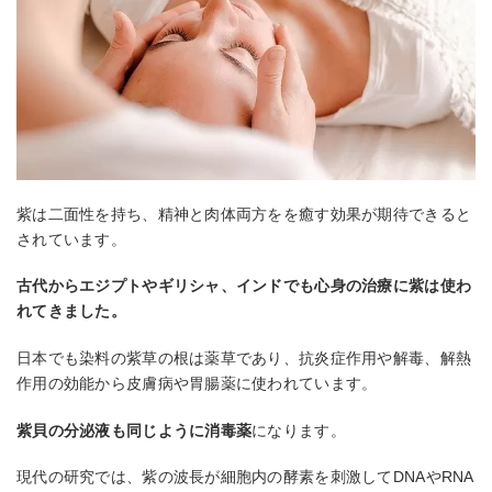
紫は二面性を持ち、精神と肉体両方をを癒す効果が期待できると
されています。
古代からエジプトやギリシャ、インドでも心身の治療に紫は使わ
れてきました。
日本でも染料の紫草の根は薬草であり、抗炎症作用や解毒、解熱
作用の効能から皮膚病や胃腸薬に使われています。
紫貝の分泌液も同じように消毒薬
になります。
現代の研究では、紫の波長が細胞内の酵素を刺激してDNAやRNA