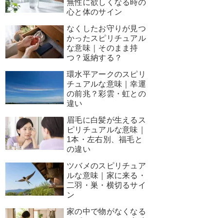
無性に欲しくなる時の
心と体のサイン
なくしたお守りが見つ
かったスピリチュアル
な意味｜そのまま持
つ？返納する？
環水平アークのスピリ
チュアルな意味｜幸運
の前兆？彩雲・虹との
違い
眉毛に白髪が生えるス
ピリチュアルな意味｜
1本・左右別、福毛と
の違い
ツバメのスピリチュア
ルな意味｜家に来る・
二羽・巣・横切るサイ
ン
家の中で物がなくなる