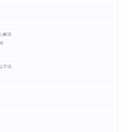
ら解説
性
な方法