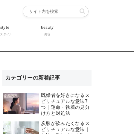
estyle
beauty
フスタイル
美容
カテゴリーの新着記事
既婚者を好きになるス
ピリチュアルな意味7
つ｜運命・執着の見分
け方と対処法
炭酸が飲みたくなるス
ピリチュアルな意味｜