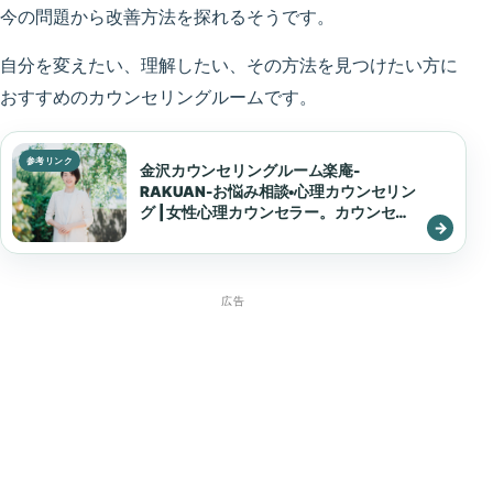
今の問題から改善方法を探れるそうです。
自分を変えたい、理解したい、その方法を見つけたい方に
おすすめのカウンセリングルームです。
金沢カウンセリングルーム楽庵-
RAKUAN-お悩み相談•心理カウンセリン
グ | 女性心理カウンセラー。カウンセリ
ングルームRAKUANは、石川県金沢市
を拠点として、 地元や全国にクライエン
トを持つ。社会人を中心に年間約600種
類の悩み相談を受けている。気持ちに寄
広告
り添うだけでなく、現実的な問題解決を
重視しており『参加型カウンセリング』
というスタイルを確立。クライエントの
立ち直りと変化が速いことに定評あり。