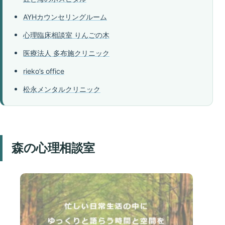
AYHカウンセリングルーム
心理臨床相談室 りんごの木
医療法人 多布施クリニック
rieko’s office
松永メンタルクリニック
森の心理相談室