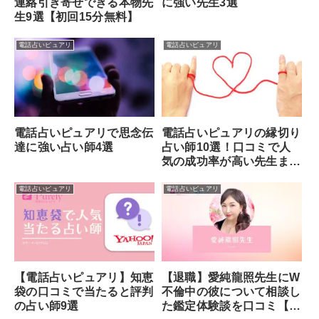
連絡引き寄せできる本物先
に強い先生3選
生9選【初回15分無料】
電話占いピュアリ
電話占いピュアリ
電話占いピュアリで思念伝
電話占いピュアリの縁切り
達に強い占い師4選
占い師10選！口コミで人
気の成功率が高い先生まと
め
電話占いピュアリ
電話占いピュアリ
【退職】愛純龍照先生にW
【電話占いピュアリ】知恵
不倫中の彼について相談し
袋の口コミで当たると評判
た鑑定体験談を口コミ【電
の占い師9選