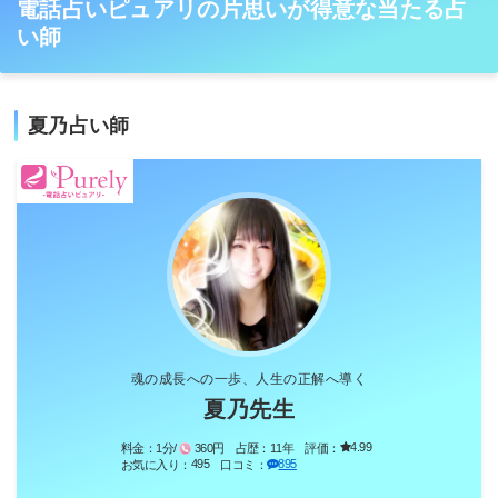
電話占いピュアリの片思いが得意な当たる占
い師
夏乃占い師
魂の成長への一歩、人生の正解へ導く
夏乃先生
4.99
料金：
1分/
360円
占歴：
11年
評価：
495
895
お気に入り：
口コミ：