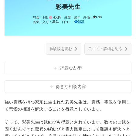
彩美先生
4.98
料金：
1分/
460円
占歴：
20年
評価：
2891
1927
お気に入り：
口コミ：
体験談を読む
口コミ・詳細を見る
得意な占術
得意な相談内容
強い霊感を持つ家系に生まれた彩美先生は、霊感・霊視を使用し
て恋愛の相談を解決することを得意としています。
そして、彩美先生は縁結びも得意とされています。数々のご縁を
固く結んできた驚異の縁結びと霊力鑑定によって難題も解決へと
導いてくださるので、片思いのお悩みを持つ方にぴったりな占い