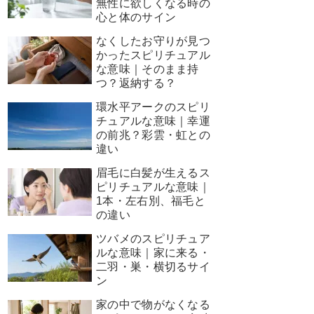
無性に欲しくなる時の
心と体のサイン
なくしたお守りが見つ
かったスピリチュアル
な意味｜そのまま持
つ？返納する？
環水平アークのスピリ
チュアルな意味｜幸運
の前兆？彩雲・虹との
違い
眉毛に白髪が生えるス
ピリチュアルな意味｜
1本・左右別、福毛と
の違い
ツバメのスピリチュア
ルな意味｜家に来る・
二羽・巣・横切るサイ
ン
家の中で物がなくなる