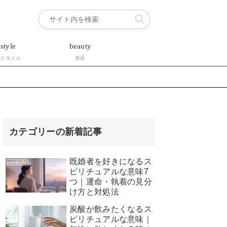
estyle
beauty
フスタイル
美容
カテゴリーの新着記事
既婚者を好きになるス
ピリチュアルな意味7
つ｜運命・執着の見分
け方と対処法
炭酸が飲みたくなるス
ピリチュアルな意味｜