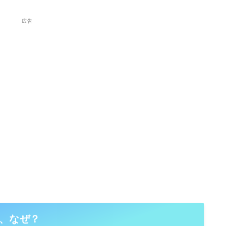
広告
、なぜ？