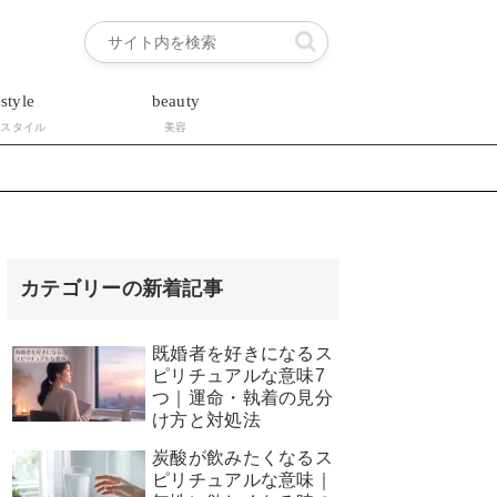
estyle
beauty
フスタイル
美容
カテゴリーの新着記事
既婚者を好きになるス
ピリチュアルな意味7
つ｜運命・執着の見分
け方と対処法
炭酸が飲みたくなるス
ピリチュアルな意味｜