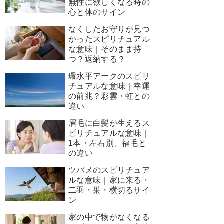
無性に欲しくなる時の
心と体のサイン
なくしたお守りが見つ
かったスピリチュアル
な意味｜そのまま持
つ？返納する？
環水平アークのスピリ
チュアルな意味｜幸運
の前兆？彩雲・虹との
違い
眉毛に白髪が生えるス
ピリチュアルな意味｜
1本・左右別、福毛と
の違い
ツバメのスピリチュア
ルな意味｜家に来る・
二羽・巣・横切るサイ
ン
家の中で物がなくなる