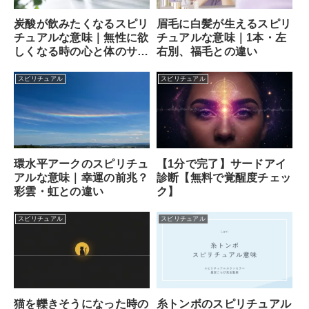
炭酸が飲みたくなるスピリ
眉毛に白髪が生えるスピリ
チュアルな意味｜無性に欲
チュアルな意味｜1本・左
しくなる時の心と体のサイ
右別、福毛との違い
ン
スピリチュアル
スピリチュアル
【1分で完了】サードアイ
環水平アークのスピリチュ
診断【無料で覚醒度チェッ
アルな意味｜幸運の前兆？
ク】
彩雲・虹との違い
スピリチュアル
スピリチュアル
猫を轢きそうになった時の
糸トンボのスピリチュアル