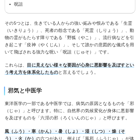
呪詛
その5つとは、生きている人からの強い妬みや恨みである「生霊
（いきりょう）」、死者の怨念である「死霊（しりょう）」、動
物の霊がもたらす障りである「野狐（やこ）」、流行病などを引
き起こす「疫神（やくじん）」、そして誰かの意図的な儀式を用
いて飛ばされる強力な呪い「呪詛（じゅそ）」です。
これらは、
目に見えない様々な要因が心身に悪影響を及ぼすとい
う考え方を体系化したもの
と言えるでしょう。
邪気と中医学
東洋医学の一部である中医学では、病気の原因となるものを「邪
（じゃ）」と呼びます。特に、自然界の気候変化が身体に悪影響
を及ぼすものを「六淫の邪（ろくいんのじゃ）」と呼びます。
風（ふう）・寒（かん）・暑（しょ）・湿（しつ）・燥（そ
う）・火（か）
の六つがあり、例えば「風邪（ふうじゃ）」が体