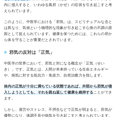
内に侵入すると、いわゆる風邪（かぜ）の症状を引き起こすと考
えられています。
このように、中医学における「邪気」は、スピリチュアルな念と
は異なり、気候という物理的な現象が引き起こす心身の不調の原
因として捉えられています。健康を保つためには、これらの邪か
ら体を守ることが重要だとされています。
邪気の反対は「正気」
中医学の世界において、邪気と対になる概念が「正気（せい
き）」です。正気とは、人間が本来持っている生命エネルギー
や、病気に対する抵抗力・免疫力、自然治癒力を指します。
体内の正気が十分に満ちている状態であれば、外部から邪気が侵
入しようとしても、それを跳ね返して健康を維持する
ことができ
ます。
しかし、過労やストレス、不摂生などで正気が弱まると、邪気が
優勢になり、体調不良や病気を引き起こすと考えられています。