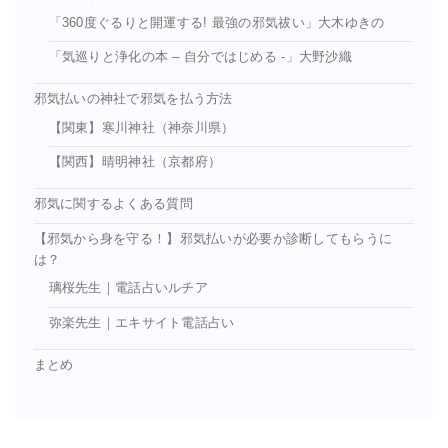
「360度ぐるりと開運する! 最強の邪気祓い」大木ゆきの
「気巡りと浄化の本 – 自分ではじめる -」大野沙織
邪気払いの神社で邪気を払う方法
【関東】寒川神社（神奈川県）
【関西】晴明神社（京都府）
邪気に関するよくある質問
【邪気から身を守る！】邪気払いが必要か診断してもらうに
は？
璃桜先生｜電話占いルチア
弥楽先生｜エキサイト電話占い
まとめ