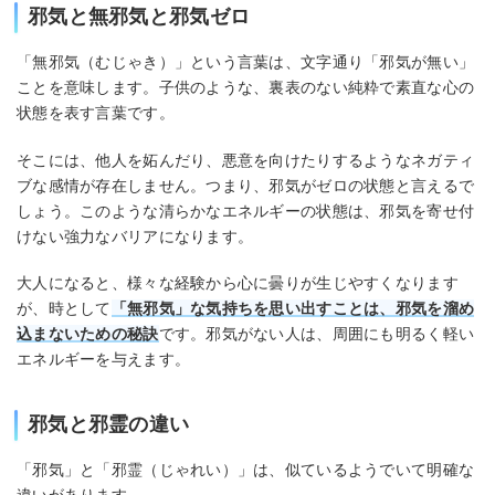
邪気と無邪気と邪気ゼロ
「無邪気（むじゃき）」という言葉は、文字通り「邪気が無い」
ことを意味します。子供のような、裏表のない純粋で素直な心の
状態を表す言葉です。
そこには、他人を妬んだり、悪意を向けたりするようなネガティ
ブな感情が存在しません。つまり、邪気がゼロの状態と言えるで
しょう。このような清らかなエネルギーの状態は、邪気を寄せ付
けない強力なバリアになります。
大人になると、様々な経験から心に曇りが生じやすくなります
が、時として
「無邪気」な気持ちを思い出すことは、邪気を溜め
込まないための秘訣
です。邪気がない人は、周囲にも明るく軽い
エネルギーを与えます。
邪気と邪霊の違い
「邪気」と「邪霊（じゃれい）」は、似ているようでいて明確な