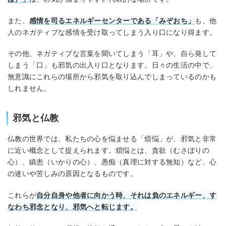
また、
感情を司るエネルギーセンターである「みぞおち」
も、他
人のネガティブな感情を受け取ってしまう入り口になり得ます。
その他、ネガティブな言葉を聞いてしまう「耳」や、自ら発して
しまう「口」も邪気の出入り口となります。日々の生活の中で、
無意識にこれらの場所から邪気を取り込んでしまっているのかも
しれません。
邪気と仏教
仏教の世界では、私たちの心を悩ませる「煩悩」が、邪気と非常
に近い概念として捉えられます。煩悩とは、貪欲（むさぼりの
心）、瞋恚（いかりの心）、愚痴（真理に対する無知）など、心
の迷いや苦しみの原因となるものです。
これらが
自分自身や他者に向かう時、それは負のエネルギー、す
なわち邪念となり、邪気へと転じます。