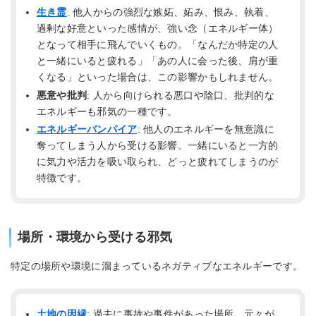
生き霊
: 他人からの強烈な嫉妬、妬み、恨み、執着、
過剰な好意といった感情が、強い念（エネルギー体）
となって相手に飛んでいくもの。「なんだか特定の人
と一緒にいると疲れる」「あの人に会った後、肩が重
くなる」といった場合は、この影響かもしれません。
悪意や批判
: 人から向けられる悪口や陰口、批判的な
エネルギーも邪気の一種です。
エネルギーバンパイア
: 他人のエネルギーを無意識に
奪ってしまう人から受ける影響。一緒にいると一方的
に気力や活力を吸い取られ、どっと疲れてしまうのが
特徴です。
場所・環境から受ける邪気
特定の場所や環境に溜まっているネガティブなエネルギーです。
土地の因縁
: 過去に事故や事件があった場所、元々が