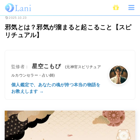
ホーム
スピリチュアル
邪気とは？邪気が溜まると起こること【スピリチュ
2025.10.23
邪気とは？邪気が溜まると起こること【スピ
リチュアル】
星空こもぴ
監修者：
(元神官スピリチュア
ルカウンセラー・占い師)
個人鑑定で、あなたの魂が持つ本当の物語を
お教えします →