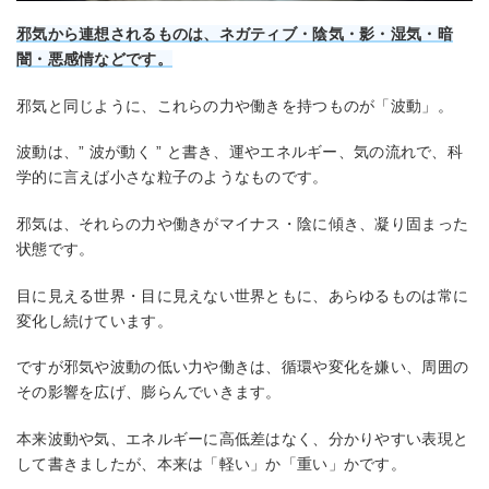
邪気から連想されるものは、ネガティブ・陰気・影・湿気・暗
闇・悪感情などです。
邪気と同じように、これらの力や働きを持つものが「波動」。
波動は、” 波が動く ” と書き、運やエネルギー、気の流れで、科
学的に言えば小さな粒子のようなものです。
邪気は、それらの力や働きがマイナス・陰に傾き、凝り固まった
状態です。
目に見える世界・目に見えない世界ともに、あらゆるものは常に
変化し続けています。
ですが邪気や波動の低い力や働きは、循環や変化を嫌い、周囲の
その影響を広げ、膨らんでいきます。
本来波動や気、エネルギーに高低差はなく、分かりやすい表現と
して書きましたが、本来は「軽い」か「重い」かです。