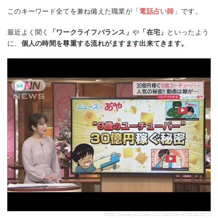
このキーワード全てを兼ね備えた職業が「
電話占い師
」です。
最近よく聞く
「ワークライフバランス」
や
「在宅」
といったよう
に、
個人の時間を尊重する流れがますます出来てきます。
https://www.youtube.com/watch?v=sT8EukztJ_4