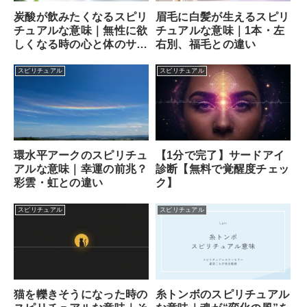
炭酸が飲みたくなるスピリ
眉毛に白髪が生えるスピリ
チュアルな意味｜無性に欲
チュアルな意味｜1本・左
しくなる時の心と体のサイ
右別、福毛との違い
ン
スピリチュアル
スピリチュアル
【1分で完了】サードアイ
環水平アークのスピリチュ
診断【無料で覚醒度チェッ
アルな意味｜幸運の前兆？
ク】
彩雲・虹との違い
スピリチュアル
スピリチュアル
猫を轢きそうになった時の
糸トンボのスピリチュアル