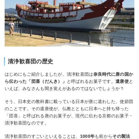
清浄歓喜団の歴史
はじめにもご紹介しましたが、清浄歓喜団は
奈良時代に唐の国か
ら伝わった「団喜（だんき）」
と呼ばれるお菓子です。
遣唐使
と
いえば、みなさんも聞き覚えがあるのではないでしょうか？
そう、日本史の教科書に載っている日本が唐に遣わした、使節団
のことです。その遣唐使が、仏教とともに日本へと持ち帰った
「団喜」と呼ばれる唐のお菓子が、現代に伝わる京都のお菓子・
清浄歓喜団なのです。
清浄歓喜団のすごいといえることは、
1000年
も前から
その製法