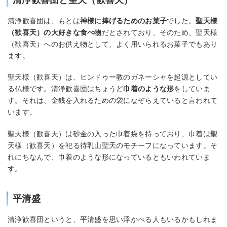
清浄歓喜団は、もとは
神様に捧げるためのお菓子
でした。
聖天様
（歓喜天）の大好きな食べ物
だとされており、そのため、聖天様
（歓喜天）へのお供え物として、よく用いられるお菓子でもあり
ます。
聖天様（歓喜天）は、ヒンドゥー教のガネーシャを起源としてい
る仏様です。清浄歓喜団はちょうど
巾着のような形
をしていま
す。それは、金銭を入れるための袋になぞらえていると言われて
います。
聖天様（歓喜天）は砂金の入った巾着袋を持っており、巾着は聖
天様（歓喜天）を祀る待乳山聖天のモチーフになっています。そ
れにちなんで、巾着のような形になっているともいわれていま
す。
平清盛
清浄歓喜団というと、平清盛を思い浮かべる人もいるかもしれま