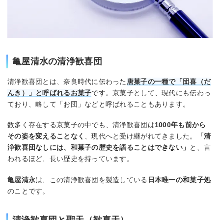
亀屋清水の清浄歓喜団
清浄歓喜団とは、奈良時代に伝わった
唐菓子
の一種で「団喜（だ
んき）」と呼ばれる
お菓子
です。京菓子として、現代にも伝わっ
ており、略して「お団」などと呼ばれることもあります。
数多く存在する京菓子の中でも、清浄歓喜団は
1000年も前から
その姿を変えることなく
、現代へと受け継がれてきました。
「清
浄歓喜団なしには、和菓子の歴史を語ることはできない」
と、言
われるほど、長い歴史を持っています。
亀屋清永
は、この清浄歓喜団を製造している
日本唯一の和菓子処
のことです。
清浄歓喜団と聖天（歓喜天）