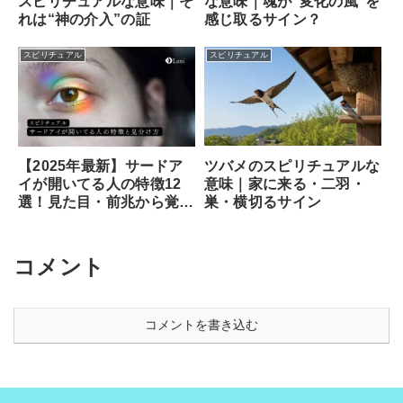
スピリチュアルな意味｜そ
な意味｜魂が“変化の風”を
れは“神の介入”の証
感じ取るサイン？
スピリチュアル
スピリチュアル
ツバメのスピリチュアルな
【2025年最新】サードア
意味｜家に来る・二羽・
イが開いてる人の特徴12
巣・横切るサイン
選！見た目・前兆から覚醒
のサイン、専門家が教える
安全な開き方まで徹底解説
コメント
コメントを書き込む