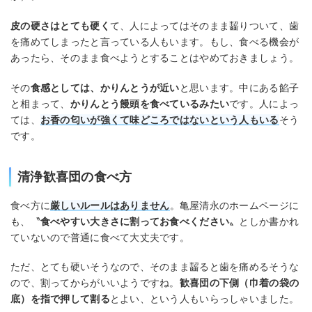
皮の硬さはとても硬く
て、人によってはそのまま齧りついて、歯
を痛めてしまったと言っている人もいます。もし、食べる機会が
あったら、そのまま食べようとすることはやめておきましょう。
その
食感としては、かりんとうが近い
と思います。中にある餡子
と相まって、
かりんとう饅頭を食べているみたい
です。人によっ
ては、
お香の匂いが強くて味どころではないという人もいる
そう
です。
清浄歓喜団の食べ方
食べ方に
厳しいルールはありません
。亀屋清永のホームページに
も、〝
食べやすい大きさに割ってお食べください
〟としか書かれ
ていないので普通に食べて大丈夫です。
ただ、とても硬いそうなので、そのまま齧ると歯を痛めるそうな
ので、割ってからがいいようですね。
歓喜団の下側（巾着の袋の
底）を指で押して割る
とよい、という人もいらっしゃいました。