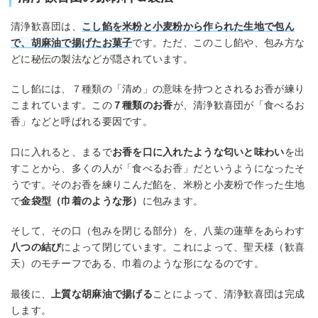
清浄歓喜団は、
こし餡
を米粉と小麦粉から作られた生地で包ん
で、胡麻油で揚げたお菓子
です。ただ、このこし餡や、包み方な
どに秘伝の製法などが隠されています。
こし餡には、７種類の「清め」の意味を持つとされるお香が練り
こまれています。この
７種類のお香
が、清浄歓喜団が「食べるお
香」などと呼ばれる要因です。
口に入れると、まるで
お香を口に入れたような匂いと味わい
を出
すことから、多くの人が「食べるお香」だというようになったそ
うです。そのお香を練りこんだ餡を、米粉と小麦粉で作った生地
で
金袋型（巾着のような形）
に包みます。
そして、その口（包みを閉じる部分）を、八葉の蓮華をあらわす
八つの結び
によって閉じています。これによって、聖天様（歓喜
天）のモチーフである、巾着のような形になるのです。
最後に、
上質な胡麻油で揚げる
ことによって、清浄歓喜団は完成
します。