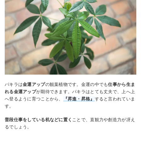
パキラは
金運アップ
の観葉植物です。金運の中でも
仕事から生ま
れる金運アップ
が期待できます。パキラはとても丈夫で、上へ上
へ登るように育つことから、
『昇進・昇格』
すると言われていま
す。
普段仕事をしている机などに置く
ことで、直観力や創造力が冴え
るでしょう。