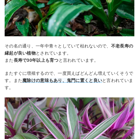
その名の通り、一年中青々としていて枯れないので、
不老長寿の
縁起が良い植物
とされています。
また
長寿で30年以上も育つ
と言われています。
またすぐに増殖するので、一度買えばどんどん増えていくそうで
す。また
魔除けの意味もあり、鬼門に置くと良い
と言われていま
す。