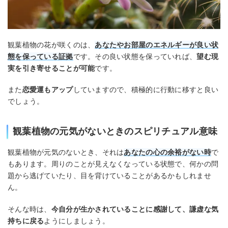
観葉植物の花が咲くのは、
あなたやお部屋のエネルギーが良い状
態を保っている証拠
です。その良い状態を保っていれば、
望む現
実を引き寄せることが可能
です。
また
恋愛運もアップ
していますので、積極的に行動に移すと良い
でしょう。
観葉植物の元気がないときのスピリチュアル意味
観葉植物が元気のないとき、それは
あなたの心の余裕がない時
で
もあります。周りのことが見えなくなっている状態で、何かの問
題から逃げていたり、目を背けていることがあるかもしれませ
ん。
そんな時は、
今自分が生かされていることに感謝して、謙虚な気
持ちに戻る
ようにしましょう。