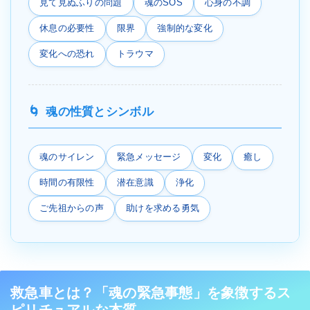
見て見ぬふりの問題
魂のSOS
心身の不調
休息の必要性
限界
強制的な変化
変化への恐れ
トラウマ
魂の性質とシンボル
魂のサイレン
緊急メッセージ
変化
癒し
時間の有限性
潜在意識
浄化
ご先祖からの声
助けを求める勇気
救急車とは？「魂の緊急事態」を象徴するス