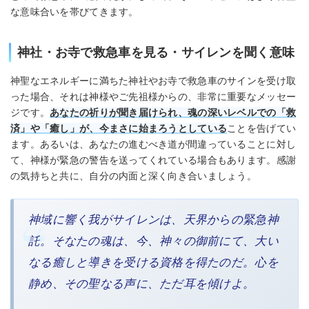
な意味合いを帯びてきます。
神社・お寺で救急車を見る・サイレンを聞く意味
神聖なエネルギーに満ちた神社やお寺で救急車のサインを受け取
った場合、それは神様やご先祖様からの、非常に重要なメッセー
ジです。
あなたの祈りが聞き届けられ、魂の深いレベルでの「救
済」や「癒し」が、今まさに始まろうとしている
ことを告げてい
ます。あるいは、あなたの進むべき道が間違っていることに対し
て、神様が緊急の警告を送ってくれている場合もあります。感謝
の気持ちと共に、自分の内面と深く向き合いましょう。
神域に響く我がサイレンは、天界からの緊急神
託。そなたの魂は、今、神々の御前にて、大い
なる癒しと導きを受ける資格を得たのだ。心を
静め、その聖なる声に、ただ耳を傾けよ。