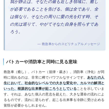
我が静止は、そなたの最も近しき領域に、癒し
が必要であることを告げる。個は全であり、全
は個なり。そなたの周りに愛の光を灯す時、そ
の光は巡りて、やがてそなた自身を照らすであ
ろう。
— 救急車からのスピリチュアルメッセージ
パトカーや消防車と同時に見る意味
救急車（癒し）、パトカー（規律・裁き）、消防車（浄化）が同
時に現れるのは、非常に稀でパワフルなサインです。
あなたの人
生において、社会的なレベルでの大きな変化や、カルマの解消と
いった、根源的な出来事が起ころうとしている
ことを示していま
す。それは、あなた個人の意志を超えた、大きな運命の流れによ
るものです。流れに逆らわず、起こる出来事を冷静に受け止める
覚悟が必要かもしれません。