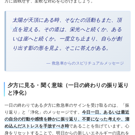
方に固執せず、柔軟な対応を心がけましょう。
太陽が天頂にある時、そなたの活動もまた、頂
点を迎える。その道は、栄光へと続くか、ある
いは崖へと続くか。一度立ち止まり、自らが創
り出す影の形を見よ。そこに答えがある。
— 救急車からのスピリチュアルメッセージ
夕方に見る・聞く意味（一日の終わりの振り返り
と浄化）
一日の終わりである夕方に救急車のサインを受け取るのは、「振
り返り」と「浄化」のメッセージです。
今日一日、あるいは最近
の自分の行動や感情を静かに振り返り、不要になった考えや、溜
め込んだストレスを手放すべき時
であることを告げています。心
身をリセットすることで、明日からの新しいエネルギーの流れを