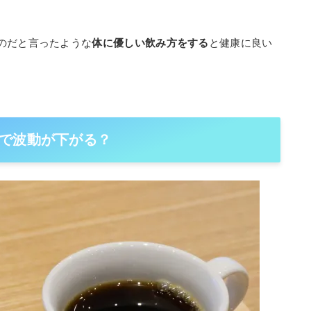
。
のだと言ったような
体に優しい飲み方をする
と健康に良い
で波動が下がる？