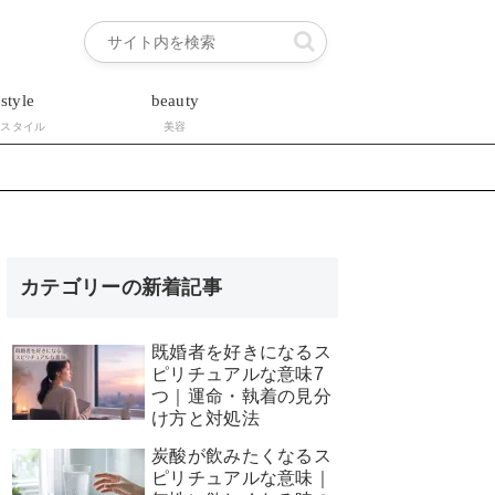
estyle
beauty
フスタイル
美容
カテゴリーの新着記事
既婚者を好きになるス
ピリチュアルな意味7
つ｜運命・執着の見分
け方と対処法
炭酸が飲みたくなるス
ピリチュアルな意味｜