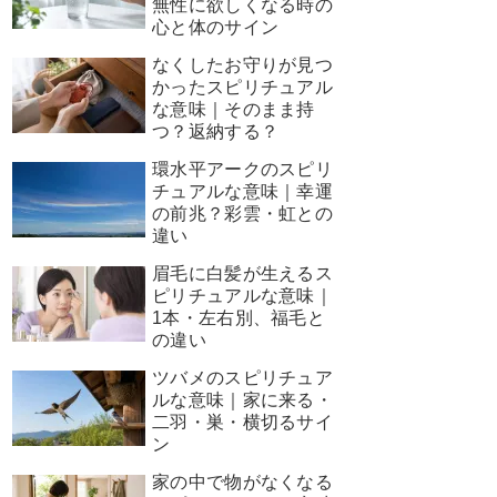
無性に欲しくなる時の
心と体のサイン
なくしたお守りが見つ
かったスピリチュアル
な意味｜そのまま持
つ？返納する？
環水平アークのスピリ
チュアルな意味｜幸運
の前兆？彩雲・虹との
違い
眉毛に白髪が生えるス
ピリチュアルな意味｜
1本・左右別、福毛と
の違い
ツバメのスピリチュア
ルな意味｜家に来る・
二羽・巣・横切るサイ
ン
家の中で物がなくなる