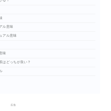
がる？
味
アル意味
ュアル意味
意味
茶はどっちが良い？
ル
広告