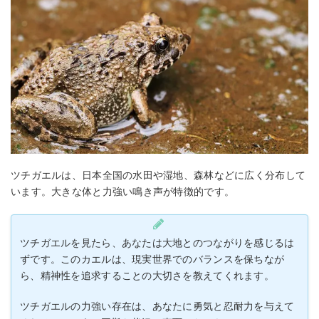
ツチガエルは、日本全国の水田や湿地、森林などに広く分布して
います。大きな体と力強い鳴き声が特徴的です。
ツチガエルを見たら、あなたは大地とのつながりを感じるは
ずです。このカエルは、現実世界でのバランスを保ちなが
ら、精神性を追求することの大切さを教えてくれます。
ツチガエルの力強い存在は、あなたに勇気と忍耐力を与えて