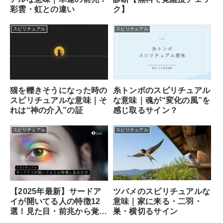
ク】
彩雲・虹との違い
スピリチュアル
スピリチュアル
猫を轢きそうになった時の
糸トンボのスピリチュアル
スピリチュアルな意味｜そ
な意味｜魂が“変化の風”を
れは“神の介入”の証
感じ取るサイン？
スピリチュアル
スピリチュアル
ツバメのスピリチュアルな
【2025年最新】サードア
意味｜家に来る・二羽・
イが開いてる人の特徴12
巣・横切るサイン
選！見た目・前兆から覚醒
のサイン、専門家が教える