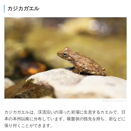
カジカガエル
渓流のカジカガエル
カジカガエルは、渓流沿いの湿った岩場に生息するカエルで、日
本の本州以南に分布しています。吸盤状の指先を持ち、岩などに
張り付くことができます。