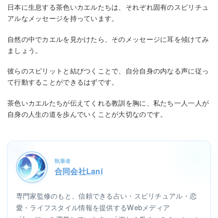
日本に生息する茶色いカエルたちは、それぞれ固有のスピリチュ
アルなメッセージを持っています。
自然の中でカエルを見かけたら、そのメッセージに耳を傾けてみ
ましょう。
彼らのスピリットと結びつくことで、自分自身の内なる声に従っ
て行動することができるはずです。
茶色いカエルたちが伝えてくれる教訓を胸に、私たち一人一人が
自身の人生の道を歩んでいくことが大切なのです。
執筆者
合同会社Lani
専門家監修のもと、信頼できる占い・スピリチュアル・恋
愛・ライフスタイル情報を提供するWebメディア