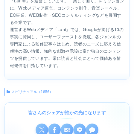
「Lani®」を運営しています。「楽しく働く」をミッション
に、Webメディア運営、コンテンツ制作、音楽レーベル、
EC事業、WEB制作・SEOコンサルティングなどを展開す
る企業です。
運営するWebメディア「Lani」では、Googleが掲げる10の
事実に賛同し、ユーザーファーストを徹底。各ジャンルの
専門家による監修記事をはじめ、読者のニーズに応える信
頼性の高い情報、知的な刺激や示唆に富む独自のコンテン
ツを提供しています。常に読者と社会にとって価値ある情
報発信を目指しています。
スピリチュアル（1856）
皆さんのシェアが誰かの光になります