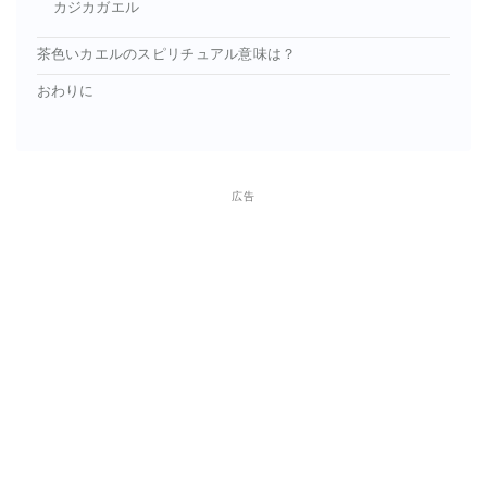
カジカガエル
茶色いカエルのスピリチュアル意味は？
おわりに
広告