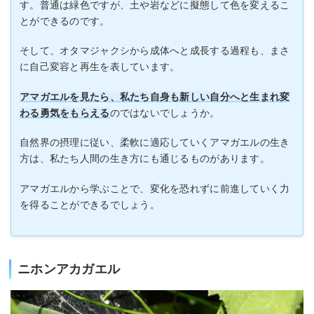
す。普通は緑色ですが、土や岩などに擬態して色を変えるこ
とができるのです。
そして、オタマジャクシから成体へと成長する過程も、まさ
に自己変容と再生を表しています。
アマガエルを見たら、私たち自身も新しい自分へと生まれ変
わる勇気をもらえる
のではないでしょうか。
自然界の摂理に従い、柔軟に適応していくアマガエルの生き
方は、私たち人間の生き方にも通じるものがあります。
アマガエルから学ぶことで、変化を恐れずに前進していく力
を得ることができるでしょう。
ニホンアカガエル