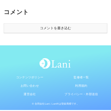
安全な開き方まで徹底解説
コメント
コメントを書き込む
コンテンツポリシー
監修者一覧
お問い合わせ
利用規約
運営会社
プライバシー・外部送信
© 合同会社Lani. Lani®は登録商標です。