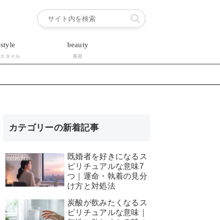
estyle
beauty
フスタイル
美容
カテゴリーの新着記事
既婚者を好きになるス
ピリチュアルな意味7
つ｜運命・執着の見分
け方と対処法
炭酸が飲みたくなるス
ピリチュアルな意味｜