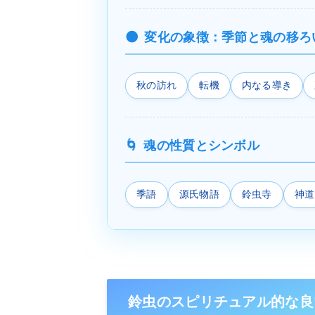
変化の象徴：季節と魂の移ろ
秋の訪れ
転機
内なる導き
魂の性質とシンボル
季語
源氏物語
鈴虫寺
神道
鈴虫のスピリチュアル的な良