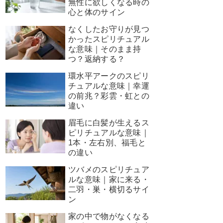
無性に欲しくなる時の
心と体のサイン
なくしたお守りが見つ
かったスピリチュアル
な意味｜そのまま持
つ？返納する？
環水平アークのスピリ
チュアルな意味｜幸運
の前兆？彩雲・虹との
違い
眉毛に白髪が生えるス
ピリチュアルな意味｜
1本・左右別、福毛と
の違い
ツバメのスピリチュア
ルな意味｜家に来る・
二羽・巣・横切るサイ
ン
家の中で物がなくなる