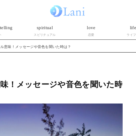
telling
spiritual
love
lif
い
スピリチュアル
恋愛
ライ
アル意味！メッセージや音色を聞いた時は？
意味！メッセージや音色を聞いた時