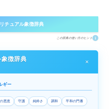
リチュアル象徴辞典
i
この辞典の使い方のヒント
ル象徴辞典
ルギー
の恩恵
守護
純粋さ
調和
平和の門番