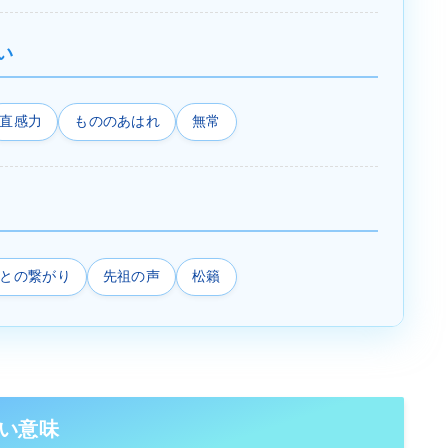
い
直感力
もののあはれ
無常
との繋がり
先祖の声
松籟
い意味