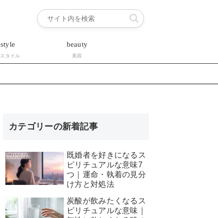
estyle
beauty
フスタイル
美容
カテゴリーの新着記事
既婚者を好きになるス
ピリチュアルな意味7
つ｜運命・執着の見分
け方と対処法
炭酸が飲みたくなるス
ピリチュアルな意味｜