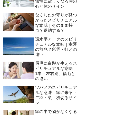
無性に欲しくなる時の
心と体のサイン
なくしたお守りが見つ
かったスピリチュアル
な意味｜そのまま持
つ？返納する？
環水平アークのスピリ
チュアルな意味｜幸運
の前兆？彩雲・虹との
違い
眉毛に白髪が生えるス
ピリチュアルな意味｜
1本・左右別、福毛と
の違い
ツバメのスピリチュア
ルな意味｜家に来る・
二羽・巣・横切るサイ
ン
家の中で物がなくなる