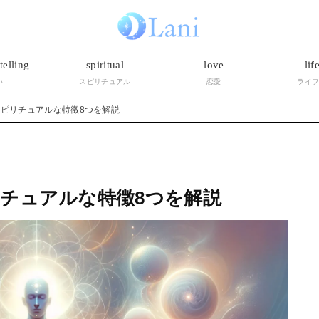
telling
spiritual
love
lif
い
スピリチュアル
恋愛
ライ
ピリチュアルな特徴8つを解説
チュアルな特徴8つを解説