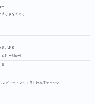
8つ
な豊かさを求める
感覚がある
の感性と創造性
き合う
もスピリチュアル？浮世離れ度チェック