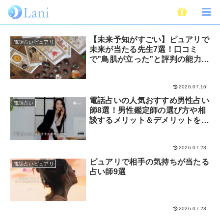
スーニャ先生
【未来予知がすごい】ピュアリで
電話占いピュアリ
未来が当たる先生7選！口コミ
で”鳥肌が立った”と評判の能力者
だけを厳選
2026.07.16
電話占いの人気おすすめ男性占い
電話占い
師8選！男性鑑定師の選び方や相
談するメリット＆デメリットを解
説
2026.07.23
ピュアリで相手の気持ちが当たる
電話占いピュアリ
占い師9選
2026.07.23