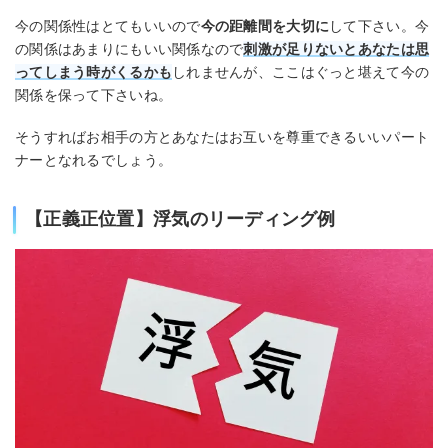
今の関係性はとてもいいので
今の距離間を大切に
して下さい。今
の関係はあまりにもいい関係なので
刺激が足りないとあなたは思
ってしまう時がくるかも
しれませんが、ここはぐっと堪えて今の
関係を保って下さいね。
そうすればお相手の方とあなたはお互いを尊重できるいいパート
ナーとなれるでしょう。
【正義正位置】浮気のリーディング例