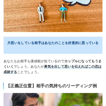
片思いをしている相手はあなたのことを好意的に思っている
あなたもお相手も価値観が似ているので
カップルになってもうま
くいく
でしょう。あなたが
勇気を出して思いを伝えればこの恋は
成就する
ことでしょう。
【正義正位置】相手の気持ちのリーディング例