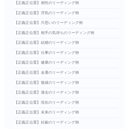
【正義正位置】相性のリーディング例
【正義正位置】浮気のリーディング例
【正義正位置】片思いのリーディング例
【正義正位置】相手の気持ちのリーディング例
【正義正位置】結婚のリーディング例
【正義正位置】仕事のリーディング例
【正義正位置】健康のリーディング例
【正義正位置】金運のリーディング例
【正義正位置】復縁のリーディング例
【正義正位置】過去のリーディング例
【正義正位置】現在のリーディング例
【正義正位置】未来のリーディング例
【正義正位置】妊娠のリーディング例