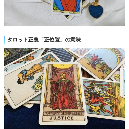
タロット正義「正位置」の意味