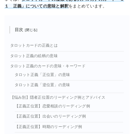
１ 正義」についての意味と解釈
をまとめています。
目次
タロットカードの正義とは
タロット正義の絵柄の意味
タロット正義のカードの意味・キーワード
タロット正義「正位置」の意味
タロット正義「逆位置」の意味
【悩み別】隠者正位置のリーディング例とアドバイス
【正義正位置】恋愛相談のリーディング例
【正義正位置】出会いのリーディング例
【正義正位置】時期のリーディング例