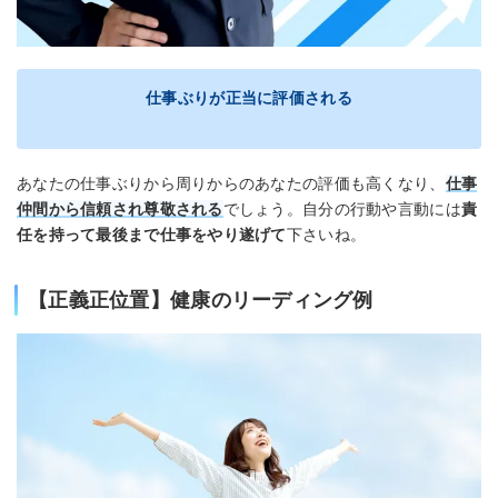
仕事ぶりが正当に評価される
あなたの仕事ぶりから周りからのあなたの評価も高くなり、
仕事
仲間から信頼され尊敬される
でしょう。自分の行動や言動には
責
任を持って最後まで仕事をやり遂げて
下さいね。
【正義正位置】健康のリーディング例