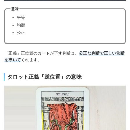
意味
平等
均衡
公正
「正義」正位置のカードが下す判断は、
公正な判断で正しい決断
を導いて
くれます。
タロット正義「逆位置」の意味