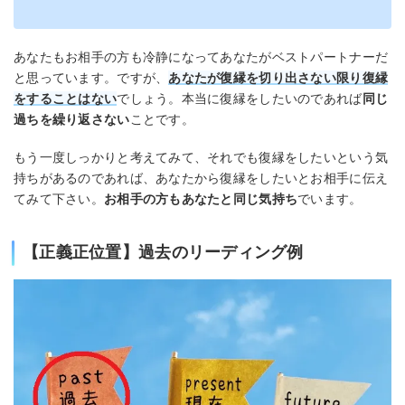
あなたもお相手の方も冷静になってあなたがベストパートナーだ
と思っています。ですが、
あなたが復縁を切り出さない限り復縁
をすることはない
でしょう。本当に復縁をしたいのであれば
同じ
過ちを繰り返さない
ことです。
もう一度しっかりと考えてみて、それでも復縁をしたいという気
持ちがあるのであれば、あなたから復縁をしたいとお相手に伝え
てみて下さい。
お相手の方もあなたと同じ気持ち
でいます。
【正義正位置】過去のリーディング例