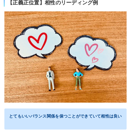
【正義正位置】相性のリーディング例
とてもいいバランス関係を保つことができていて相性は良い