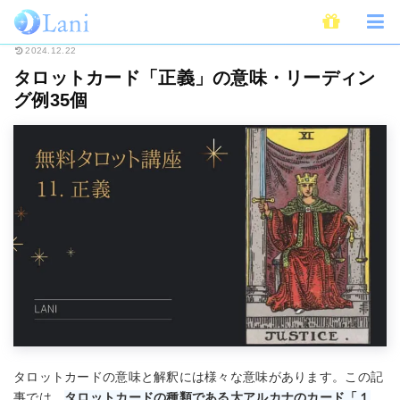
ホーム
占い
タロット
タロットカード「正義」の意味・リーディング例3
2024.12.22
タロットカード「正義」の意味・リーディン
グ例35個
タロットカードの意味と解釈には様々な意味があります。この記
事では、
タロットカードの種類である大アルカナのカード「１