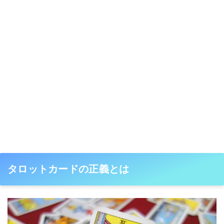
タロットカードの正義とは