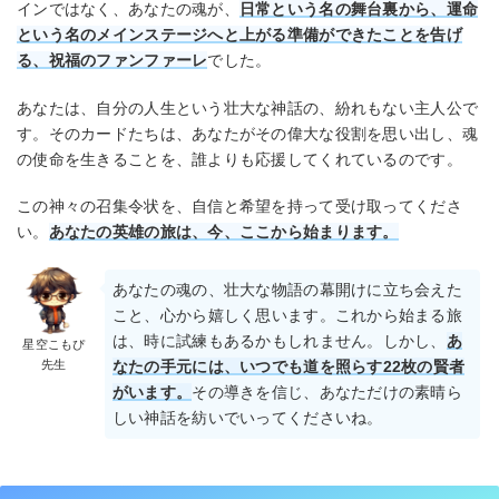
インではなく、あなたの魂が、
日常という名の舞台裏から、運命
という名のメインステージへと上がる準備ができたことを告げ
る、祝福のファンファーレ
でした。
あなたは、自分の人生という壮大な神話の、紛れもない主人公で
す。そのカードたちは、あなたがその偉大な役割を思い出し、魂
の使命を生きることを、誰よりも応援してくれているのです。
この神々の召集令状を、自信と希望を持って受け取ってくださ
い。
あなたの英雄の旅は、今、ここから始まります。
あなたの魂の、壮大な物語の幕開けに立ち会えた
こと、心から嬉しく思います。これから始まる旅
は、時に試練もあるかもしれません。しかし、
あ
星空こもぴ
先生
なたの手元には、いつでも道を照らす22枚の賢者
がいます。
その導きを信じ、あなただけの素晴ら
しい神話を紡いでいってくださいね。