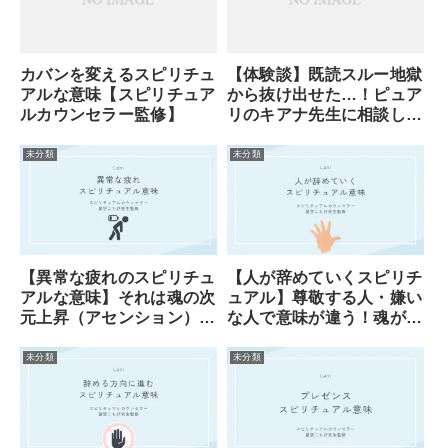
カバンを変えるスピリチュ
【体験談】既読スルー地獄
アルな意味【スピリチュア
から抜け出せた…！ピュア
ルカウンセラー監修】
リのキアナ先生に相談した
ら、彼の本音と”未来”が見
えた話
未分類
未分類
【異常な疲れのスピリチュ
【人が辞めていくスピリチ
アルな意味】それは魂の次
ュアル】尊敬する人・嫌い
元上昇（アセンション）が
な人で意味が違う！魂が告
始まったサイン
げる転機のサイン
未分類
未分類