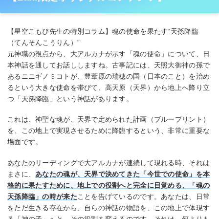
【星空こもぴ先生の特別コラム】魂の使命を果たす“天孫降臨
（てんそんこうりん）”
元神職の視点から、大アルカナが示す「魂の使命」について、日
本神話を通してお話ししますね。古事記には、天照大御神の孫で
あるニニギノミコトが、豊葦原の瑞穂の国（日本のこと）を治め
るという大きな使命を帯びて、高天原（天界）から地上へ降り立
つ「天孫降臨」という神話があります。
これは、神聖な魂が、天界で定められた計画（ブループリント）
を、この地上で実現させるために降臨するという、非常に重要な
場面です。
あなたのリーディングで大アルカナが連続して現れる時、それは
まさに、
あなたの魂が、天界で決めてきた「今世での使命」を本
格的に果たすために、地上での役割へと完全に目覚める、「魂の
天孫降臨」の時が来た
ことを告げているのです。あなたは、日常
をただ生きる存在から、自らの神話の物語を、この地上で体現す
る「神の子」へと、その役割を変えるのです。それは、何よりも