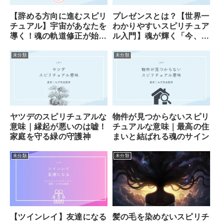
【辞める方向に進むスピリ
プレゼンスとは？【世界一
チュアル】宇宙があなたを
わかりやすいスピリチュア
導く！魂の軌道修正が始ま
ル入門】魂が輝く「今、こ
ったサイン
こ」の魔法
未分類
未分類
ヤツデのスピリチュアルな
物件が見つからないスピリ
意味｜縁起が悪いのは嘘！
チュアルな意味｜最高の住
家庭を守る緑の守護神
まいと結ばれる魂のサイン
未分類
未分類
【ツインレイ】友達になる
髪の毛を染めないスピリチ