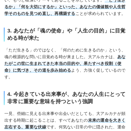
い、もっと根深いテーマであることを示しています。
「どう生き
るか」「何を大切にするか」といった、あなたの価値観や人生哲
学そのものを見つめ直し、再構築する
ことが求められています。
3. あなたが「魂の使命」や「人生の目的」に目覚
める時が来た
「ただ生きる」のではなく、「何のために生きるのか」という、
魂の根源的な問いに目覚める時が来ました。大アルカナは、
あな
たがこの世に生まれてきた本当の目的や、果たすべき役割（使
命）に気づき、その道を歩み始める
よう、力強く促しているので
す。
4. 今起きている出来事が、あなたの人生にとって
非常に重要な意味を持つという強調
一見、些細に見える出来事や出会いだとしても、大アルカナが頻
出する時期に起こることは、すべてあなたの
未来の運命を大きく
左右する、重要な伏線
です。何気ない日常の中に隠された、運命