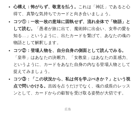
心構え：怖がらず、敬意を払う。
これは「神託」であると心
得て、真摯な気持ちでカードと向き合いましょう。
コツ①：一枚一枚の意味に固執せず、流れ全体で「物語」と
して読む。
「愚者が旅に出て、魔術師に出会い、女帝の愛を
知る…」というように、出たカードを繋げて、あなたの魂の
物語として解釈します。
コツ②：登場人物を、自分自身の側面として読んでみる。
「皇帝」はあなたの決断力、「女教皇」はあなたの直感力、
というように、カードをあなた自身の内なる登場人物として
捉えてみましょう。
コツ③：「この状況から、私は何を学ぶべきか？」という視
点で問いかける。
吉凶を占うだけでなく、魂の成長のレッス
ンとして、カードからの叡智を受け取る姿勢が大切です。
広告