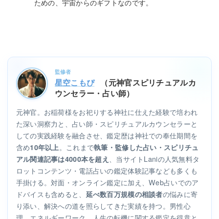
ための、宇宙からのギフトなのです。
監修者
星空こもぴ
（元神官スピリチュアルカ
ウンセラー・占い師）
元神官。お稲荷様をお祀りする神社に仕えた経験で培われ
た深い洞察力と、占い師・スピリチュアルカウンセラーと
しての実践経験を融合させ、鑑定歴は神社での奉仕期間を
含め
。これまで
10年以上
執筆・監修した占い・スピリチュ
、当サイトLaniの人気無料タ
アル関連記事は4000本を超え
ロットコンテンツ・電話占いの鑑定体験記事なども多くも
手掛ける。対面・オンライン鑑定に加え、Web占いでのア
ドバイスも含めると、
の悩みに寄
延べ数百万規模の相談者
り添い、解決への道を照らしてきた実績を持つ。男性心
理、エネルギーワーク、人生の転機に関する鑑定を得意と