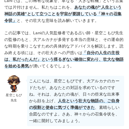
Laniでは、この稀有な現象を、単なる「大きな転機」という言葉
では片付けません。私たちはこれを、
あなたの魂が“人生という
神話の英雄”として立つことを宇宙が要請している「神々の召集
令状」
と、その壮大な意味を読み解いていきます。
この記事では、Laniの人気監修者である占い師・星空こもぴ先生
の監修のもと、大アルカナが多発する本当の意味と、その運命的
な時期を乗りこなすための具体的なアドバイスを解説します。読
み終える頃には、その壮大さへの戸惑いは
「自分の人生の主役
は、私だったんだ」という揺るぎない確信に変わり、壮大な物語
を始める勇気
が湧いてくるでしょう。
こんにちは、星空こもぴです。大アルカナのカー
ドたちが、あなたとの対話を求めているのです
ね。それは、あなたの魂が、日々の些末な出来事
星空こもぴ
先生
から顔を上げ、
人生という壮大な物語の、ご自身
の役割と使命に気づく準備ができた
、素晴らしい
合図なのですよ。さあ、神々からの召集令状を、
一緒に開封してみましょう。